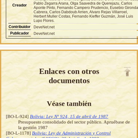
Pablo Zegarra Arana, Olga Saavedra de Querejazu, Carlos
Creador
Aponte Pinto, Fernando Campero Prudencio, Eusebio Girond
Cabrera, Carlos Dabdoub Arrien, Alvaro Rejas Villarroel,
Herbert Muller Costas, Fernando Kieffer Guzmán, José Luis
Lupo Flores.
Contribuidor
DeveNet.net
Publicador
DeveNet.net
Enlaces con otros
documentos
Véase también
[BO-L-924]
Bolivia: Ley Nº 924, 15 de abril de 1987
Presupuesto consolidado del sector público. Apruébase de
la gestión 1987
[BO-L-1178]
Bolivia: Ley de Administración y Control