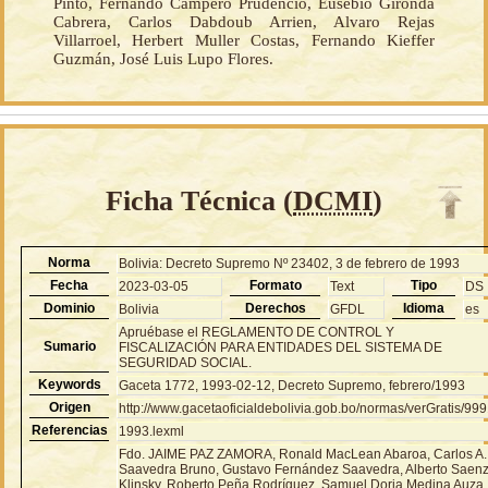
Pinto, Fernando Campero Prudencio, Eusebio Gironda
Cabrera, Carlos Dabdoub Arrien, Alvaro Rejas
Villarroel, Herbert Muller Costas, Fernando Kieffer
Guzmán, José Luis Lupo Flores.
Ficha Técnica (
DCMI
)
Norma
Bolivia: Decreto Supremo Nº 23402, 3 de febrero de 1993
Fecha
Formato
Tipo
2023-03-05
Text
DS
Dominio
Derechos
Idioma
Bolivia
GFDL
es
Apruébase el REGLAMENTO DE CONTROL Y
Sumario
FISCALIZACIÓN PARA ENTIDADES DEL SISTEMA DE
SEGURIDAD SOCIAL.
Keywords
Gaceta 1772, 1993-02-12, Decreto Supremo, febrero/1993
Origen
http://www.gacetaoficialdebolivia.gob.bo/normas/verGratis/99
Referencias
1993.lexml
Fdo. JAIME PAZ ZAMORA, Ronald MacLean Abaroa, Carlos A.
Saavedra Bruno, Gustavo Fernández Saavedra, Alberto Saen
Klinsky, Roberto Peña Rodríguez, Samuel Doria Medina Auza,