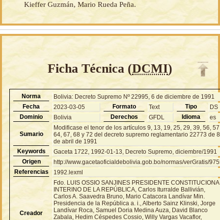
Kieffer Guzmán, Mario Rueda Peña.
Ficha Técnica (
DCMI
)
Norma
Bolivia: Decreto Supremo Nº 22995, 6 de diciembre de 1991
Fecha
Formato
Tipo
2023-03-05
Text
DS
Dominio
Derechos
Idioma
Bolivia
GFDL
es
Modificase el tenor de los artículos 9, 13, 19, 25, 29, 39, 56, 57
Sumario
64, 67, 68 y 72 del decreto supremo reglamentario 22773 de 
de abril de 1991
Keywords
Gaceta 1722, 1992-01-13, Decreto Supremo, diciembre/1991
Origen
http://www.gacetaoficialdebolivia.gob.bo/normas/verGratis/97
Referencias
1992.lexml
Fdo. LUIS OSSIO SANJINES PRESIDENTE CONSTITUCIONA
INTERINO DE LA REPÚBLICA, Carlos Iturralde Ballivián,
Carlos A. Saavedra Bruno, Mario Catacora Landívar Min.
Presidencia de la República a. i., Alberto Sainz Klinski, Jorge
Landívar Roca, Samuel Doria Medina Auza, David Blanco
Creador
Zabala, Hedim Céspedes Cossio, Willy Vargas Vacaflor,