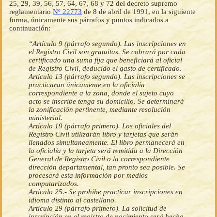
25, 29, 39, 56, 57, 64, 67, 68 y 72 del decreto supremo
reglamentario
Nº 22773
de 8 de abril de 1991, en la siguiente
forma, únicamente sus párrafos y puntos indicados a
continuación:
“Artículo 9 (párrafo segundo). Las inscripciones en
el Registro Civil son gratuitas. Se cobrará por cada
certificado una suma fija que beneficiará al oficial
de Registro Civil, deducido el gasto de certificado.
Artículo 13 (párrafo segundo). Las inscripciones se
practicaran únicamente en la oficialia
correspondiente a la zona, donde el sujeto cuyo
acto se inscribe tenga su domicilio. Se determinará
la zonificación pertinente, mediante resolución
ministerial.
Artículo 19 (párrafo primero). Los oficiales del
Registro Civil utilizarán libro y tarjetas que serán
llenados simultaneamente. El libro permanecerá en
la oficialía y la tarjeta será remitida a la Dirección
General de Registro Civil o la correspondiente
dirección departamental, tan pronto sea posible. Se
procesará esta información por medios
computarizados.
Artículo 25.- Se prohibe practicar inscripciones en
idioma distinto al castellano.
Artículo 29 (párrafo primero). La solicitud de
inscripción en el registro de nacimiento será hecha