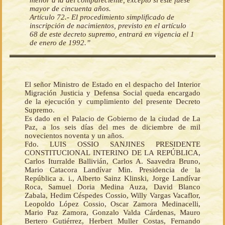
menor a la del compareciente, excepto si éste fuese
mayor de cincuenta años.
Artículo 72.- El procedimiento simplificado de
inscripción de nacimientos, previsto en el artículo
68 de este decreto supremo, entrará en vigencia el 1
de enero de 1992.”
El señor Ministro de Estado en el despacho del Interior
Migración Justicia y Defensa Social queda encargado
de la ejecución y cumplimiento del presente Decreto
Supremo.
Es dado en el Palacio de Gobierno de la ciudad de La
Paz, a los seis días del mes de diciembre de mil
novecientos noventa y un años.
Fdo. LUIS OSSIO SANJINES PRESIDENTE
CONSTITUCIONAL INTERINO DE LA REPÚBLICA,
Carlos Iturralde Ballivián, Carlos A. Saavedra Bruno,
Mario Catacora Landívar Min. Presidencia de la
República a. i., Alberto Sainz Klinski, Jorge Landívar
Roca, Samuel Doria Medina Auza, David Blanco
Zabala, Hedim Céspedes Cossio, Willy Vargas Vacaflor,
Leopoldo López Cossio, Oscar Zamora Medinacelli,
Mario Paz Zamora, Gonzalo Valda Cárdenas, Mauro
Bertero Gutiérrez, Herbert Muller Costas, Fernando