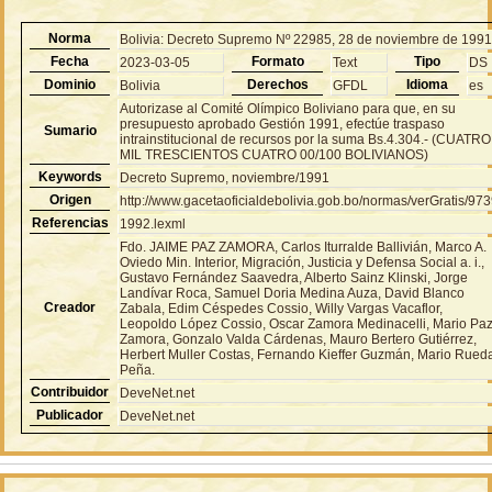
Norma
Bolivia: Decreto Supremo Nº 22985, 28 de noviembre de 199
Fecha
Formato
Tipo
2023-03-05
Text
DS
Dominio
Derechos
Idioma
Bolivia
GFDL
es
Autorizase al Comité Olímpico Boliviano para que, en su
presupuesto aprobado Gestión 1991, efectúe traspaso
Sumario
intrainstitucional de recursos por la suma Bs.4.304.- (CUATRO
MIL TRESCIENTOS CUATRO 00/100 BOLIVIANOS)
Keywords
Decreto Supremo, noviembre/1991
Origen
http://www.gacetaoficialdebolivia.gob.bo/normas/verGratis/97
Referencias
1992.lexml
Fdo. JAIME PAZ ZAMORA, Carlos Iturralde Ballivián, Marco A.
Oviedo Min. Interior, Migración, Justicia y Defensa Social a. i.,
Gustavo Fernández Saavedra, Alberto Sainz Klinski, Jorge
Landívar Roca, Samuel Doria Medina Auza, David Blanco
Creador
Zabala, Edim Céspedes Cossio, Willy Vargas Vacaflor,
Leopoldo López Cossio, Oscar Zamora Medinacelli, Mario Pa
Zamora, Gonzalo Valda Cárdenas, Mauro Bertero Gutiérrez,
Herbert Muller Costas, Fernando Kieffer Guzmán, Mario Rued
Peña.
Contribuidor
DeveNet.net
Publicador
DeveNet.net