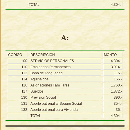
TOTAL
4.304.-
A:
CODIGO
DESCRIPCION
MONTO
100
SERVICIOS PERSONALES
4.304.-
110
Empleados Permanentes
3.914.-
112
Bono de Antigüedad
116.-
114
Aguinaldos
166.-
116
Asignaciones Familiares
1.760.-
117
Sueldos
1.872.-
130
Previsión Social
390.-
131
Aporte patronal al Seguro Social
354.-
132
Aporte patronal para Vivienda
36.-
TOTAL
4.304.-