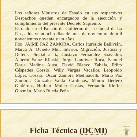
Los señores Ministros de Estado en sus respectivos
Despachos quedan encargados de la ejecución y
cumplimiento del presente Decreto Supremo.
Es dado en el Palacio de Gobierno de la ciudad de La
Paz, a los veintiocho días del mes de noviembre de mil
novecientos noventa y un años.
Fdo. JAIME PAZ ZAMORA, Carlos Iturralde Ballivián,
Marco A. Oviedo Min. Interior, Migración, Justicia y
Defensa Social a. i., Gustavo Fernández Saavedra,
Alberto Sainz Klinski, Jorge Landívar Roca, Samuel
Doria Medina Auza, David Blanco Zabala, Edim
Céspedes Cossio, Willy Vargas Vacaflor, Leopoldo
López Cossio, Oscar Zamora Medinacelli, Mario Paz
Zamora, Gonzalo Valda Cárdenas, Mauro Bertero
Gutiérrez, Herbert Muller Costas, Fernando Kieffer
Guzmán, Mario Rueda Peña.
Ficha Técnica (
DCMI
)