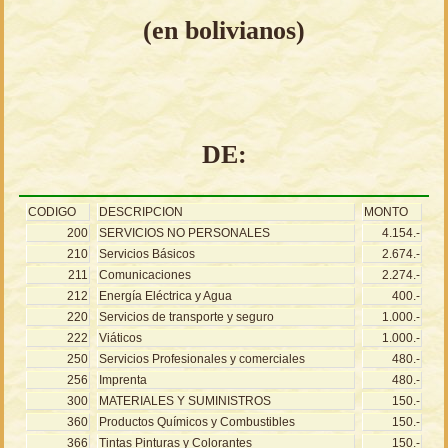
(en bolivianos)
DE:
CODIGO
DESCRIPCION
MONTO
200
SERVICIOS NO PERSONALES
4.154.-
210
Servicios Básicos
2.674.-
211
Comunicaciones
2.274.-
212
Energía Eléctrica y Agua
400.-
220
Servicios de transporte y seguro
1.000.-
222
Viáticos
1.000.-
250
Servicios Profesionales y comerciales
480.-
256
Imprenta
480.-
300
MATERIALES Y SUMINISTROS
150.-
360
Productos Químicos y Combustibles
150.-
366
Tintas Pinturas y Colorantes
150.-