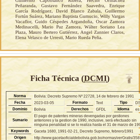
Guillermo Capobianco Ribera, Héctor Ormachea
Peñaranda, Gustavo Fernández Saavedra, Enrique
García Rodríguez, David Blanco Zabala, Guillermo
Fortún Suárez, Mariano Baptista Gumucio, Willy Vargas
Vacaflor, Guido Céspedes Argandoña, Oscar Zamora
Medinacelli, Mario Paz Zamora, Wálter Soriano Lea
Plaza, Mauro Bertero Gutiérrez, Angel Zannier Claros,
Elena Velasco de Urresti, Mario Rueda Peña.
Ficha Técnica (
DCMI
)
Norma
Bolivia: Decreto Supremo Nº 22728, 14 de febrero de 1991
Fecha
Formato
Tipo
2023-03-05
Text
D
Dominio
Derechos
Idioma
Bolivia
GFDL
es
El pago de patentes mineras devengadas por gestiones
Sumario
anteriores y la gestion de 1990, inclusive, será efectuado sin
ninguna penalidad si se lo realiza hasta el 31 de marzo de 19
Keywords
Gaceta 1680, 1991-02-21, Decreto Supremo, febrero/1991
Origen
http://www.gacetaoficialdebolivia.gob.bo/normas/verGratis/35