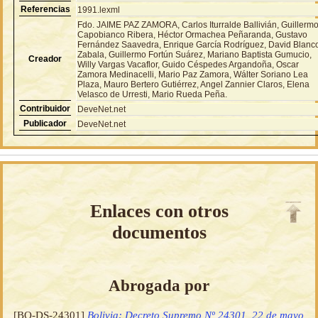
Referencias
1991.lexml
Fdo. JAIME PAZ ZAMORA, Carlos Iturralde Ballivián, Guillerm
Capobianco Ribera, Héctor Ormachea Peñaranda, Gustavo
Fernández Saavedra, Enrique García Rodríguez, David Blanc
Zabala, Guillermo Fortún Suárez, Mariano Baptista Gumucio,
Creador
Willy Vargas Vacaflor, Guido Céspedes Argandoña, Oscar
Zamora Medinacelli, Mario Paz Zamora, Wálter Soriano Lea
Plaza, Mauro Bertero Gutiérrez, Angel Zannier Claros, Elena
Velasco de Urresti, Mario Rueda Peña.
Contribuidor
DeveNet.net
Publicador
DeveNet.net
Enlaces con otros
documentos
Abrogada por
[BO-DS-24301]
Bolivia: Decreto Supremo Nº 24301, 22 de mayo