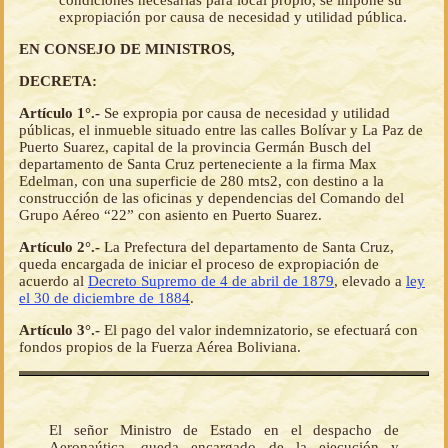
condiciones necesarias para local propio, se impone su
expropiación por causa de necesidad y utilidad pública.
EN CONSEJO DE MINISTROS,
DECRETA:
Artículo 1°.-
Se expropia por causa de necesidad y utilidad
públicas, el inmueble situado entre las calles Bolívar y La Paz de
Puerto Suarez, capital de la provincia Germán Busch del
departamento de Santa Cruz perteneciente a la firma Max
Edelman, con una superficie de 280 mts2, con destino a la
construcción de las oficinas y dependencias del Comando del
Grupo Aéreo “22” con asiento en Puerto Suarez.
Artículo 2°.-
La Prefectura del departamento de Santa Cruz,
queda encargada de iniciar el proceso de expropiación de
acuerdo al
Decreto Supremo de 4 de abril de 1879
, elevado a
ley
el 30 de diciembre de 1884
.
Artículo 3°.-
El pago del valor indemnizatorio, se efectuará con
fondos propios de la Fuerza Aérea Boliviana.
El señor Ministro de Estado en el despacho de
Aeronaútica, queda encargado de la ejecución y