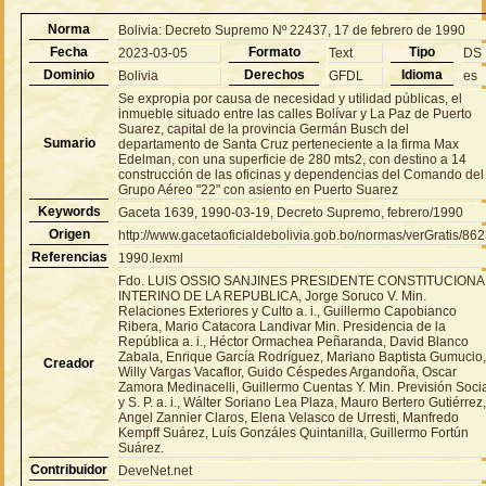
Norma
Bolivia: Decreto Supremo Nº 22437, 17 de febrero de 1990
Fecha
Formato
Tipo
2023-03-05
Text
DS
Dominio
Derechos
Idioma
Bolivia
GFDL
es
Se expropia por causa de necesidad y utilidad públicas, el
inmueble situado entre las calles Bolívar y La Paz de Puerto
Suarez, capital de la provincia Germán Busch del
Sumario
departamento de Santa Cruz perteneciente a la firma Max
Edelman, con una superficie de 280 mts2, con destino a 14
construcción de las oficinas y dependencias del Comando del
Grupo Aéreo "22" con asiento en Puerto Suarez
Keywords
Gaceta 1639, 1990-03-19, Decreto Supremo, febrero/1990
Origen
http://www.gacetaoficialdebolivia.gob.bo/normas/verGratis/86
Referencias
1990.lexml
Fdo. LUIS OSSIO SANJINES PRESIDENTE CONSTITUCIONA
INTERINO DE LA REPUBLICA, Jorge Soruco V. Min.
Relaciones Exteriores y Culto a. i., Guillermo Capobianco
Ribera, Mario Catacora Landivar Min. Presidencia de la
República a. i., Héctor Ormachea Peñaranda, David Blanco
Zabala, Enrique García Rodríguez, Mariano Baptista Gumucio
Creador
Willy Vargas Vacaflor, Guido Céspedes Argandoña, Oscar
Zamora Medinacelli, Guillermo Cuentas Y. Min. Previsión Soci
y S. P. a. i., Wálter Soriano Lea Plaza, Mauro Bertero Gutiérrez
Angel Zannier Claros, Elena Velasco de Urresti, Manfredo
Kempff Suárez, Luís Gonzáles Quintanilla, Guillermo Fortún
Suárez.
Contribuidor
DeveNet.net