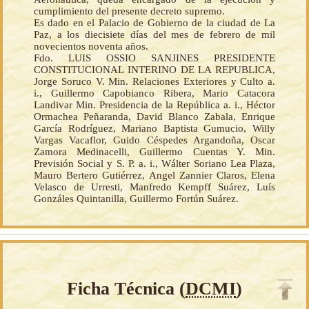
cumplimiento del presente decreto supremo.
Es dado en el Palacio de Gobierno de la ciudad de La
Paz, a los diecisiete días del mes de febrero de mil
novecientos noventa años.
Fdo. LUIS OSSIO SANJINES PRESIDENTE
CONSTITUCIONAL INTERINO DE LA REPUBLICA,
Jorge Soruco V. Min. Relaciones Exteriores y Culto a.
i., Guillermo Capobianco Ribera, Mario Catacora
Landivar Min. Presidencia de la República a. i., Héctor
Ormachea Peñaranda, David Blanco Zabala, Enrique
García Rodríguez, Mariano Baptista Gumucio, Willy
Vargas Vacaflor, Guido Céspedes Argandoña, Oscar
Zamora Medinacelli, Guillermo Cuentas Y. Min.
Previsión Social y S. P. a. i., Wálter Soriano Lea Plaza,
Mauro Bertero Gutiérrez, Angel Zannier Claros, Elena
Velasco de Urresti, Manfredo Kempff Suárez, Luís
Gonzáles Quintanilla, Guillermo Fortún Suárez.
Ficha Técnica (
DCMI
)