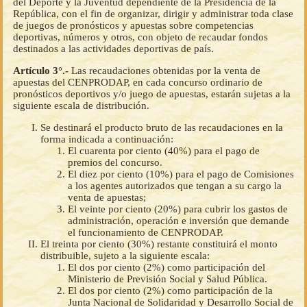
del Deporte y la Juventud dependiente de la Presidencia de la
República, con el fin de organizar, dirigir y administrar toda clase
de juegos de pronósticos y apuestas sobre competencias
deportivas, números y otros, con objeto de recaudar fondos
destinados a las actividades deportivas de país.
Artículo 3°.-
Las recaudaciones obtenidas por la venta de
apuestas del CENPRODAP, en cada concurso ordinario de
pronósticos deportivos y/o juego de apuestas, estarán sujetas a la
siguiente escala de distribución.
Se destinará el producto bruto de las recaudaciones en la
forma indicada a continuación:
El cuarenta por ciento (40%) para el pago de
premios del concurso.
El diez por ciento (10%) para el pago de Comisiones
a los agentes autorizados que tengan a su cargo la
venta de apuestas;
El veinte por ciento (20%) para cubrir los gastos de
administración, operación e inversión que demande
el funcionamiento de CENPRODAP.
El treinta por ciento (30%) restante constituirá el monto
distribuible, sujeto a la siguiente escala:
El dos por ciento (2%) como participación del
Ministerio de Previsión Social y Salud Pública.
El dos por ciento (2%) como participación de la
Junta Nacional de Solidaridad y Desarrollo Social de