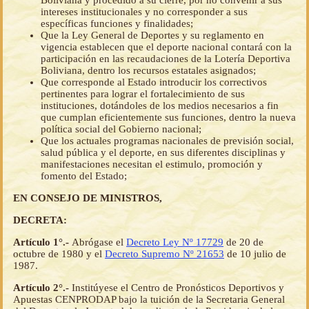
Boliviana y procedido a su cierre, por no convenir a sus
intereses institucionales y no corresponder a sus
específicas funciones y finalidades;
Que la Ley General de Deportes y su reglamento en
vigencia establecen que el deporte nacional contará con la
participación en las recaudaciones de la Lotería Deportiva
Boliviana, dentro los recursos estatales asignados;
Que corresponde al Estado introducir los correctivos
pertinentes para lograr el fortalecimiento de sus
instituciones, dotándoles de los medios necesarios a fin
que cumplan eficientemente sus funciones, dentro la nueva
política social del Gobierno nacional;
Que los actuales programas nacionales de previsión social,
salud pública y el deporte, en sus diferentes disciplinas y
manifestaciones necesitan el estimulo, promoción y
fomento del Estado;
EN CONSEJO DE MINISTROS,
DECRETA:
Artículo 1°.-
Abrógase el
Decreto Ley Nº 17729
de 20 de
octubre de 1980 y el
Decreto Supremo Nº 21653
de 10 julio de
1987.
Artículo 2°.-
Institúyese el Centro de Pronósticos Deportivos y
Apuestas CENPRODAP bajo la tuición de la Secretaria General