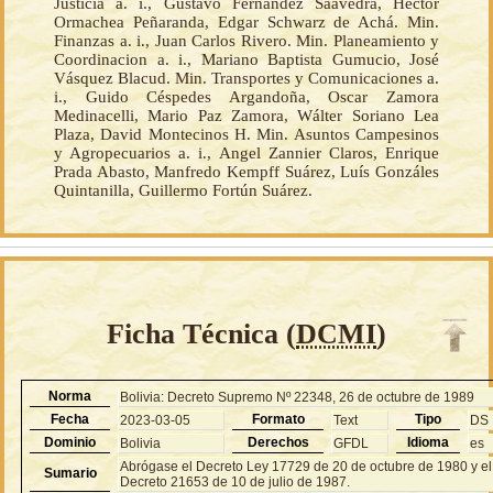
Justicia a. i., Gustavo Fernández Saavedra, Héctor
Ormachea Peñaranda, Edgar Schwarz de Achá. Min.
Finanzas a. i., Juan Carlos Rivero. Min. Planeamiento y
Coordinacion a. i., Mariano Baptista Gumucio, José
Vásquez Blacud. Min. Transportes y Comunicaciones a.
i., Guido Céspedes Argandoña, Oscar Zamora
Medinacelli, Mario Paz Zamora, Wálter Soriano Lea
Plaza, David Montecinos H. Min. Asuntos Campesinos
y Agropecuarios a. i., Angel Zannier Claros, Enrique
Prada Abasto, Manfredo Kempff Suárez, Luís Gonzáles
Quintanilla, Guillermo Fortún Suárez.
Ficha Técnica (
DCMI
)
Norma
Bolivia: Decreto Supremo Nº 22348, 26 de octubre de 1989
Fecha
Formato
Tipo
2023-03-05
Text
DS
Dominio
Derechos
Idioma
Bolivia
GFDL
es
Abrógase el Decreto Ley 17729 de 20 de octubre de 1980 y el
Sumario
Decreto 21653 de 10 de julio de 1987.