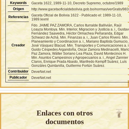
Keywords
Gaceta 1622, 1989-11-10, Decreto Supremo, octubre/1989
Origen
http://www.gacetaoficialdebolivia.gob.bo/normas/verGratis/98
Gaceta Oficial de Bolivia 1622 - Publicado el: 1989-11-10,
Referencias
1989.lexml
Fdo. JAIME PAZ ZAMORA, Carlos Iturralde Ballivián, Raúl
Loayza Montoya. Min. Interior, Migracion y Justicia a. i., Gusta
Fernández Saavedra, Héctor Ormachea Peñaranda, Edgar
Schwarz de Achá. Min. Finanzas a. i., Juan Carlos Rivero. Min.
Planeamiento y Coordinacion a. i., Mariano Baptista Gumucio,
Creador
José Vásquez Blacud. Min. Transportes y Comunicaciones a. i.
Guido Céspedes Argandoña, Oscar Zamora Medinacelli, Mari
Paz Zamora, Wálter Soriano Lea Plaza, David Montecinos H.
Min. Asuntos Campesinos y Agropecuarios a. i., Angel Zannier
Claros, Enrique Prada Abasto, Manfredo Kempff Suárez, Luís
Gonzáles Quintanilla, Guillermo Fortún Suárez.
Contribuidor
DeveNet.net
Publicador
DeveNet.net
Enlaces con otros
documentos