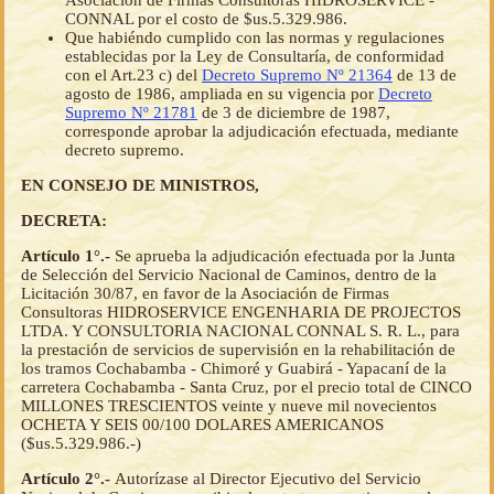
Asociación de Firmas Consultoras HIDROSERVICE -
CONNAL por el costo de $us.5.329.986.
Que habiéndo cumplido con las normas y regulaciones
establecidas por la Ley de Consultaría, de conformidad
con el Art.23 c) del
Decreto Supremo Nº 21364
de 13 de
agosto de 1986, ampliada en su vigencia por
Decreto
Supremo Nº 21781
de 3 de diciembre de 1987,
corresponde aprobar la adjudicación efectuada, mediante
decreto supremo.
EN CONSEJO DE MINISTROS,
DECRETA:
Artículo 1°.-
Se aprueba la adjudicación efectuada por la Junta
de Selección del Servicio Nacional de Caminos, dentro de la
Licitación 30/87, en favor de la Asociación de Firmas
Consultoras HIDROSERVICE ENGENHARIA DE PROJECTOS
LTDA. Y CONSULTORIA NACIONAL CONNAL S. R. L., para
la prestación de servicios de supervisión en la rehabilitación de
los tramos Cochabamba - Chimoré y Guabirá - Yapacaní de la
carretera Cochabamba - Santa Cruz, por el precio total de CINCO
MILLONES TRESCIENTOS veinte y nueve mil novecientos
OCHETA Y SEIS 00/100 DOLARES AMERICANOS
($us.5.329.986.-)
Artículo 2°.-
Autorízase al Director Ejecutivo del Servicio