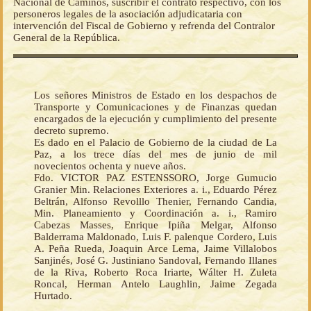
Nacional de Caminos, suscribir el contrato respectivo, con los
personeros legales de la asociación adjudicataria con
intervención del Fiscal de Gobierno y refrenda del Contralor
General de la República.
Los señores Ministros de Estado en los despachos de
Transporte y Comunicaciones y de Finanzas quedan
encargados de la ejecución y cumplimiento del presente
decreto supremo.
Es dado en el Palacio de Gobierno de la ciudad de La
Paz, a los trece días del mes de junio de mil
novecientos ochenta y nueve años.
Fdo. VICTOR PAZ ESTENSSORO, Jorge Gumucio
Granier Min. Relaciones Exteriores a. i., Eduardo Pérez
Beltrán, Alfonso Revolllo Thenier, Fernando Candia,
Min. Planeamiento y Coordinación a. i., Ramiro
Cabezas Masses, Enrique Ipiña Melgar, Alfonso
Balderrama Maldonado, Luis F. palenque Cordero, Luis
A. Peña Rueda, Joaquin Arce Lema, Jaime Villalobos
Sanjinés, José G. Justiniano Sandoval, Fernando Illanes
de la Riva, Roberto Roca Iriarte, Wálter H. Zuleta
Roncal, Herman Antelo Laughlin, Jaime Zegada
Hurtado.