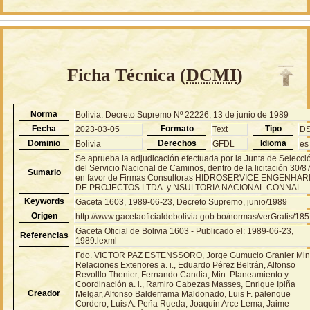
Ficha Técnica (
DCMI
)
Norma
Bolivia: Decreto Supremo Nº 22226, 13 de junio de 1989
Fecha
Formato
Tipo
2023-03-05
Text
D
Dominio
Derechos
Idioma
Bolivia
GFDL
es
Se aprueba la adjudicación efectuada por la Junta de Selecci
del Servicio Nacional de Caminos, dentro de la licitación 30/87
Sumario
en favor de Firmas Consultoras HIDROSERVICE ENGENHAR
DE PROJECTOS LTDA. y NSULTORIA NACIONAL CONNAL.
Keywords
Gaceta 1603, 1989-06-23, Decreto Supremo, junio/1989
Origen
http://www.gacetaoficialdebolivia.gob.bo/normas/verGratis/18
Gaceta Oficial de Bolivia 1603 - Publicado el: 1989-06-23,
Referencias
1989.lexml
Fdo. VICTOR PAZ ESTENSSORO, Jorge Gumucio Granier Min
Relaciones Exteriores a. i., Eduardo Pérez Beltrán, Alfonso
Revolllo Thenier, Fernando Candia, Min. Planeamiento y
Coordinación a. i., Ramiro Cabezas Masses, Enrique Ipiña
Creador
Melgar, Alfonso Balderrama Maldonado, Luis F. palenque
Cordero, Luis A. Peña Rueda, Joaquin Arce Lema, Jaime