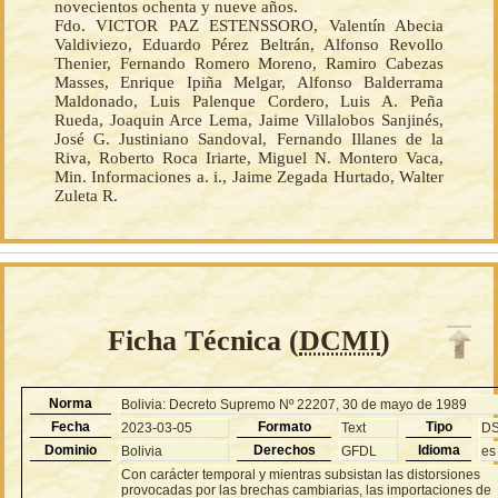
novecientos ochenta y nueve años.
Fdo. VICTOR PAZ ESTENSSORO, Valentín Abecia
Valdiviezo, Eduardo Pérez Beltrán, Alfonso Revollo
Thenier, Fernando Romero Moreno, Ramiro Cabezas
Masses, Enrique Ipiña Melgar, Alfonso Balderrama
Maldonado, Luis Palenque Cordero, Luis A. Peña
Rueda, Joaquin Arce Lema, Jaime Villalobos Sanjinés,
José G. Justiniano Sandoval, Fernando Illanes de la
Riva, Roberto Roca Iriarte, Miguel N. Montero Vaca,
Min. Informaciones a. i., Jaime Zegada Hurtado, Walter
Zuleta R.
Ficha Técnica (
DCMI
)
Norma
Bolivia: Decreto Supremo Nº 22207, 30 de mayo de 1989
Fecha
Formato
Tipo
2023-03-05
Text
D
Dominio
Derechos
Idioma
Bolivia
GFDL
es
Con carácter temporal y mientras subsistan las distorsiones
provocadas por las brechas cambiarias, las importaciones de