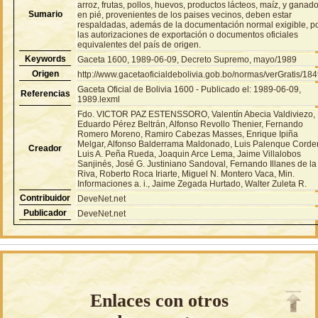
arroz, frutas, pollos, huevos, productos lácteos, maíz, y ganad
Sumario
en pié, provenientes de los paises vecinos, deben estar
respaldadas, además de la documentación normal exigible, p
las autorizaciones de exportación o documentos oficiales
equivalentes del país de origen.
Keywords
Gaceta 1600, 1989-06-09, Decreto Supremo, mayo/1989
Origen
http://www.gacetaoficialdebolivia.gob.bo/normas/verGratis/18
Gaceta Oficial de Bolivia 1600 - Publicado el: 1989-06-09,
Referencias
1989.lexml
Fdo. VICTOR PAZ ESTENSSORO, Valentín Abecia Valdiviezo,
Eduardo Pérez Beltrán, Alfonso Revollo Thenier, Fernando
Romero Moreno, Ramiro Cabezas Masses, Enrique Ipiña
Melgar, Alfonso Balderrama Maldonado, Luis Palenque Corde
Creador
Luis A. Peña Rueda, Joaquin Arce Lema, Jaime Villalobos
Sanjinés, José G. Justiniano Sandoval, Fernando Illanes de la
Riva, Roberto Roca Iriarte, Miguel N. Montero Vaca, Min.
Informaciones a. i., Jaime Zegada Hurtado, Walter Zuleta R.
Contribuidor
DeveNet.net
Publicador
DeveNet.net
Enlaces con otros