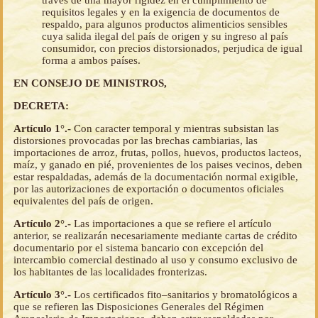
traves de una mayor rigidez en el cumplimiento de
requisitos legales y en la exigencia de documentos de
respaldo, para algunos productos alimenticios sensibles
cuya salida ilegal del país de origen y su ingreso al país
consumidor, con precios distorsionados, perjudica de igual
forma a ambos países.
EN CONSEJO DE MINISTROS,
DECRETA:
Artículo 1°.-
Con caracter temporal y mientras subsistan las
distorsiones provocadas por las brechas cambiarias, las
importaciones de arroz, frutas, pollos, huevos, productos lacteos,
maíz, y ganado en pié, provenientes de los paises vecinos, deben
estar respaldadas, además de la documentación normal exigible,
por las autorizaciones de exportación o documentos oficiales
equivalentes del país de origen.
Artículo 2°.-
Las importaciones a que se refiere el artículo
anterior, se realizarán necesariamente mediante cartas de crédito
documentario por el sistema bancario con excepción del
intercambio comercial destinado al uso y consumo exclusivo de
los habitantes de las localidades fronterizas.
Artículo 3°.-
Los certificados fito–sanitarios y bromatológicos a
que se refieren las Disposiciones Generales del Régimen