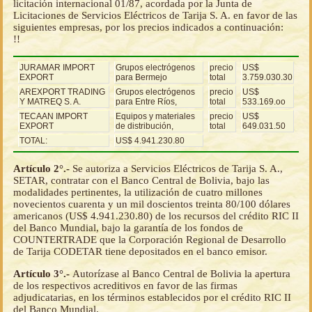
licitación internacional 01/87, acordada por la Junta de
Licitaciones de Servicios Eléctricos de Tarija S. A. en favor de las
siguientes empresas, por los precios indicados a continuación:
!!
JURAMAR IMPORT
Grupos electrógenos
precio
US$
EXPORT
para Bermejo
total
3.759.030.30
AREXPORT TRADING
Grupos electrógenos
precio
US$
Y MATREQ S. A.
para Entre Ríos,
total
533.169.oo
TECAAN IMPORT
Equipos y materiales
precio
US$
EXPORT
de distribución,
total
649.031.50
TOTAL:
US$ 4.941.230.80
Artículo 2°.-
Se autoriza a Servicios Eléctricos de Tarija S. A.,
SETAR, contratar con el Banco Central de Bolivia, bajo las
modalidades pertinentes, la utilización de cuatro millones
novecientos cuarenta y un mil doscientos treinta 80/100 dólares
americanos (US$ 4.941.230.80) de los recursos del crédito RIC II
del Banco Mundial, bajo la garantía de los fondos de
COUNTERTRADE que la Corporación Regional de Desarrollo
de Tarija CODETAR tiene depositados en el banco emisor.
Artículo 3°.-
Autorízase al Banco Central de Bolivia la apertura
de los respectivos acreditivos en favor de las firmas
adjudicatarias, en los términos establecidos por el crédito RIC II
del Banco Mundial.