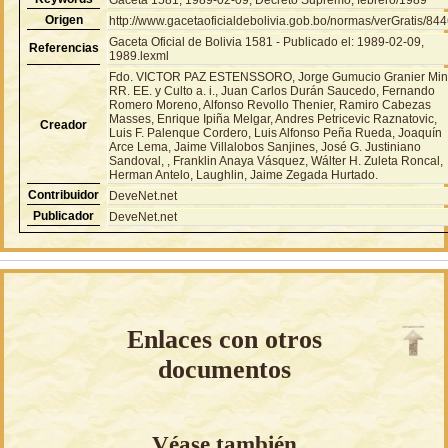
Origen
http://www.gacetaoficialdebolivia.gob.bo/normas/verGratis/84
Gaceta Oficial de Bolivia 1581 - Publicado el: 1989-02-09,
Referencias
1989.lexml
Fdo. VICTOR PAZ ESTENSSORO, Jorge Gumucio Granier Min
RR. EE. y Culto a. i., Juan Carlos Durán Saucedo, Fernando
Romero Moreno, Alfonso Revollo Thenier, Ramiro Cabezas
Masses, Enrique Ipiña Melgar, Andres Petricevic Raznatovic,
Creador
Luis F. Palenque Cordero, Luis Alfonso Peña Rueda, Joaquín
Arce Lema, Jaime Villalobos Sanjines, José G. Justiniano
Sandoval, , Franklin Anaya Vásquez, Wálter H. Zuleta Roncal,
Herman Antelo, Laughlin, Jaime Zegada Hurtado.
Contribuidor
DeveNet.net
Publicador
DeveNet.net
Enlaces con otros
documentos
Véase también