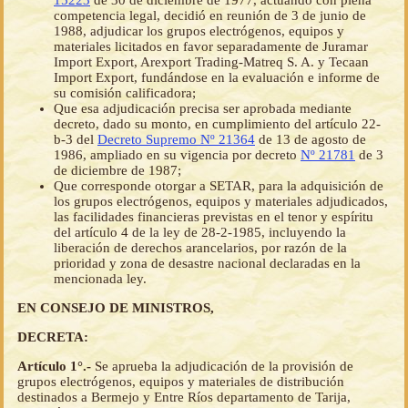
15223
de 30 de diciembre de 1977, actuando con plena
competencia legal, decidió en reunión de 3 de junio de
1988, adjudicar los grupos electrógenos, equipos y
materiales licitados en favor separadamente de Juramar
Import Export, Arexport Trading-Matreq S. A. y Tecaan
Import Export, fundándose en la evaluación e informe de
su comisión calificadora;
Que esa adjudicación precisa ser aprobada mediante
decreto, dado su monto, en cumplimiento del artículo 22-
b-3 del
Decreto Supremo Nº 21364
de 13 de agosto de
1986, ampliado en su vigencia por decreto
Nº 21781
de 3
de diciembre de 1987;
Que corresponde otorgar a SETAR, para la adquisición de
los grupos electrógenos, equipos y materiales adjudicados,
las facilidades financieras previstas en el tenor y espíritu
del artículo 4 de la ley de 28-2-1985, incluyendo la
liberación de derechos arancelarios, por razón de la
prioridad y zona de desastre nacional declaradas en la
mencionada ley.
EN CONSEJO DE MINISTROS,
DECRETA:
Artículo 1°.-
Se aprueba la adjudicación de la provisión de
grupos electrógenos, equipos y materiales de distribución
destinados a Bermejo y Entre Ríos departamento de Tarija,