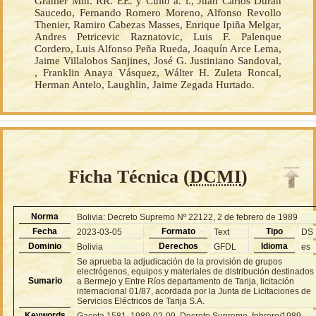
Granier Min. RR. EE. y Culto a. i., Juan Carlos Durán
Saucedo, Fernando Romero Moreno, Alfonso Revollo
Thenier, Ramiro Cabezas Masses, Enrique Ipiña Melgar,
Andres Petricevic Raznatovic, Luis F. Palenque
Cordero, Luis Alfonso Peña Rueda, Joaquín Arce Lema,
Jaime Villalobos Sanjines, José G. Justiniano Sandoval,
, Franklin Anaya Vásquez, Wálter H. Zuleta Roncal,
Herman Antelo, Laughlin, Jaime Zegada Hurtado.
Ficha Técnica (
DCMI
)
Norma
Bolivia: Decreto Supremo Nº 22122, 2 de febrero de 1989
Fecha
Formato
Tipo
2023-03-05
Text
DS
Dominio
Derechos
Idioma
Bolivia
GFDL
es
Se aprueba la adjudicación de la provisión de grupos
electrógenos, equipos y materiales de distribución destinados
Sumario
a Bermejo y Entre Ríos departamento de Tarija, licitación
internacional 01/87, acordada por la Junta de Licitaciones de
Servicios Eléctricos de Tarija S.A.
Keywords
Gaceta 1581, 1989-02-09, Decreto Supremo, febrero/1989