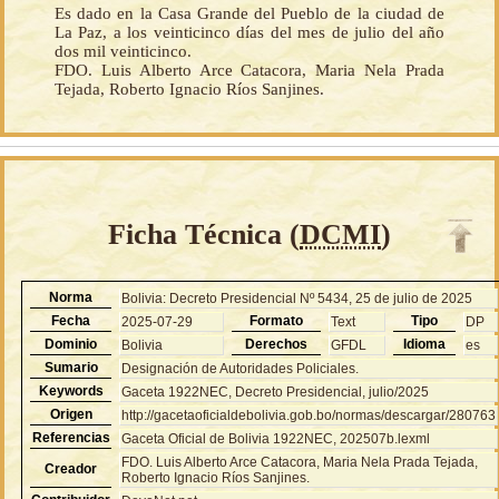
Es dado en la Casa Grande del Pueblo de la ciudad de
La Paz, a los veinticinco días del mes de julio del año
dos mil veinticinco.
FDO. Luis Alberto Arce Catacora, Maria Nela Prada
Tejada, Roberto Ignacio Ríos Sanjines.
Ficha Técnica (
DCMI
)
Norma
Bolivia: Decreto Presidencial Nº 5434, 25 de julio de 2025
Fecha
Formato
Tipo
2025-07-29
Text
DP
Dominio
Derechos
Idioma
Bolivia
GFDL
es
Sumario
Designación de Autoridades Policiales.
Keywords
Gaceta 1922NEC, Decreto Presidencial, julio/2025
Origen
http://gacetaoficialdebolivia.gob.bo/normas/descargar/280763
Referencias
Gaceta Oficial de Bolivia 1922NEC, 202507b.lexml
FDO. Luis Alberto Arce Catacora, Maria Nela Prada Tejada,
Creador
Roberto Ignacio Ríos Sanjines.