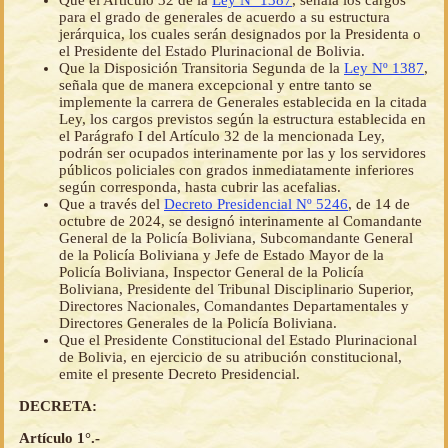
Que el Artículo 32 de la
Ley Nº 1387
, señala los cargos
para el grado de generales de acuerdo a su estructura
jerárquica, los cuales serán designados por la Presidenta o
el Presidente del Estado Plurinacional de Bolivia.
Que la Disposición Transitoria Segunda de la
Ley Nº 1387
,
señala que de manera excepcional y entre tanto se
implemente la carrera de Generales establecida en la citada
Ley, los cargos previstos según la estructura establecida en
el Parágrafo I del Artículo 32 de la mencionada Ley,
podrán ser ocupados interinamente por las y los servidores
públicos policiales con grados inmediatamente inferiores
según corresponda, hasta cubrir las acefalias.
Que a través del
Decreto Presidencial Nº 5246
, de 14 de
octubre de 2024, se designó interinamente al Comandante
General de la Policía Boliviana, Subcomandante General
de la Policía Boliviana y Jefe de Estado Mayor de la
Policía Boliviana, Inspector General de la Policía
Boliviana, Presidente del Tribunal Disciplinario Superior,
Directores Nacionales, Comandantes Departamentales y
Directores Generales de la Policía Boliviana.
Que el Presidente Constitucional del Estado Plurinacional
de Bolivia, en ejercicio de su atribución constitucional,
emite el presente Decreto Presidencial.
DECRETA:
Artículo 1°.-