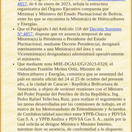
4857
, de 6 de enero de 2023, señala la estructura
organizativa del Órgano Ejecutivo compuesta por
Ministras y Ministros del Estado Plurinacional de Bolivia,
entre los que se encuentra la Ministra(o) de Hidrocarburos
y Energías.
Que el Parágrafo I del Artículo 118 del
Decreto Supremo
Nº 4857
, dispone que en ausencia temporal de una
Ministra(o) la Presidenta o Presidente del Estado
Plurinacional, mediante Decreto Presidencial, designará
interinamente a una Ministra(o) del área y una
Viceministra(o) designada(o) administrará operativamente
el ministerio.
Que mediante nota MHE-DGAJ-UGJ/2023-0320, el
ciudadano Franklin Molina Ortiz, Ministro de
Hidrocarburos y Energías, comunica que se ausentará del
país en misión oficial del 24 al 25 de octubre del presente
año, a la ciudad de Caracas - República Bolivariana de
Venezuela, a objeto de sostener reuniones con el Ministro
del Poder Popular del Petróleo de dicha República, Ing.
Pedro Rafael Tellechea Ruiz, para realizar el seguimiento a
las tareas desarrolladas por las comisiones de trabajo, en el
marco de los Memorandums de Entendimiento y Acuerdos
de Confidencialidad suscritos entre YPFB-Chaco y PDVSA
Gas S. A. y YPFB Andina y PDVSA Gas S. A., razón por la
cual solicita se designe Ministra o Ministro Interino,
mientras dure su ausencia, de conformidad a lo dispuesto