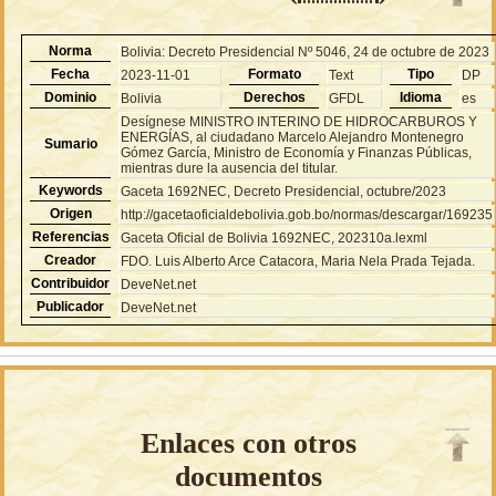
Norma
Bolivia: Decreto Presidencial Nº 5046, 24 de octubre de 2023
Fecha
Formato
Tipo
2023-11-01
Text
DP
Dominio
Derechos
Idioma
Bolivia
GFDL
es
Desígnese MINISTRO INTERINO DE HIDROCARBUROS Y
ENERGÍAS, al ciudadano Marcelo Alejandro Montenegro
Sumario
Gómez García, Ministro de Economía y Finanzas Públicas,
mientras dure la ausencia del titular.
Keywords
Gaceta 1692NEC, Decreto Presidencial, octubre/2023
Origen
http://gacetaoficialdebolivia.gob.bo/normas/descargar/169235
Referencias
Gaceta Oficial de Bolivia 1692NEC, 202310a.lexml
Creador
FDO. Luis Alberto Arce Catacora, Maria Nela Prada Tejada.
Contribuidor
DeveNet.net
Publicador
DeveNet.net
Enlaces con otros
documentos