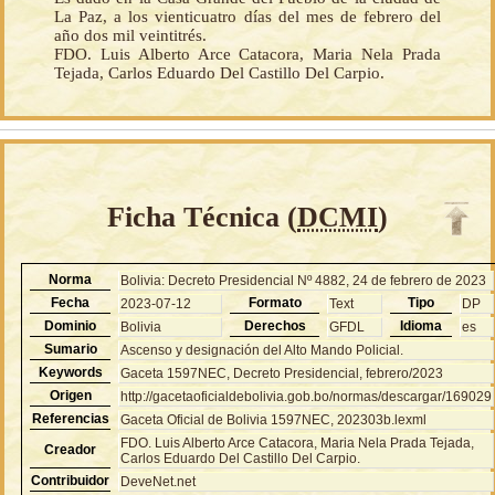
La Paz, a los vienticuatro días del mes de febrero del
año dos mil veintitrés.
FDO. Luis Alberto Arce Catacora, Maria Nela Prada
Tejada, Carlos Eduardo Del Castillo Del Carpio.
Ficha Técnica (
DCMI
)
Norma
Bolivia: Decreto Presidencial Nº 4882, 24 de febrero de 2023
Fecha
Formato
Tipo
2023-07-12
Text
DP
Dominio
Derechos
Idioma
Bolivia
GFDL
es
Sumario
Ascenso y designación del Alto Mando Policial.
Keywords
Gaceta 1597NEC, Decreto Presidencial, febrero/2023
Origen
http://gacetaoficialdebolivia.gob.bo/normas/descargar/169029
Referencias
Gaceta Oficial de Bolivia 1597NEC, 202303b.lexml
FDO. Luis Alberto Arce Catacora, Maria Nela Prada Tejada,
Creador
Carlos Eduardo Del Castillo Del Carpio.
Contribuidor
DeveNet.net