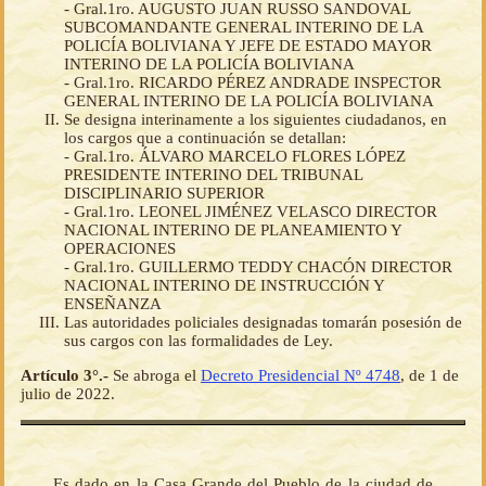
- Gral.1ro. AUGUSTO JUAN RUSSO SANDOVAL
SUBCOMANDANTE GENERAL INTERINO DE LA
POLICÍA BOLIVIANA Y JEFE DE ESTADO MAYOR
INTERINO DE LA POLICÍA BOLIVIANA
- Gral.1ro. RICARDO PÉREZ ANDRADE INSPECTOR
GENERAL INTERINO DE LA POLICÍA BOLIVIANA
Se designa interinamente a los siguientes ciudadanos, en
los cargos que a continuación se detallan:
- Gral.1ro. ÁLVARO MARCELO FLORES LÓPEZ
PRESIDENTE INTERINO DEL TRIBUNAL
DISCIPLINARIO SUPERIOR
- Gral.1ro. LEONEL JIMÉNEZ VELASCO DIRECTOR
NACIONAL INTERINO DE PLANEAMIENTO Y
OPERACIONES
- Gral.1ro. GUILLERMO TEDDY CHACÓN DIRECTOR
NACIONAL INTERINO DE INSTRUCCIÓN Y
ENSEÑANZA
Las autoridades policiales designadas tomarán posesión de
sus cargos con las formalidades de Ley.
Artículo 3°.-
Se abroga el
Decreto Presidencial Nº 4748
, de 1 de
julio de 2022.
Es dado en la Casa Grande del Pueblo de la ciudad de