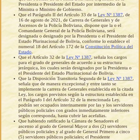
Presidenta o Presidente del Estado por intermedio de la
Ministra o Ministro de Gobierno.
Que el Parágrafo II del Artículo 33 de la
Ley Nº 1387
, de
16 de agosto de 2021, de Carrera de Generales y de
Ascensos de la Policía Boliviana, dispone que la o el
Comandante General de la Policía Boliviana, será
designada o designado por la Presidenta o el Presidente del
Estado Plurinacional de Bolivia, conforme lo establece el
numeral 18 del Artículo 172 de la
Constitución Política del
Estado
.
Que el Artículo 32 de la
Ley Nº 1387
, señala los cargos
para el grado de generales de acuerdo a su estructura
jerárquica, los cuales serán designados por la Presidenta o
el Presidente del Estado Plurinacional de Bolivia.
Que la Disposición Transitoria Segunda de la
Ley Nº 1387
,
señala que de manera excepcional y entre tanto se
implemente la carrera de Generales establecida en la citada
Ley, los cargos previstos según la estructura establecida en
el Parágrafo I del Artículo 32 de la mencionada Ley,
podrán ser ocupados interinamente por las y los servidores
públicos policiales con grados inmediatamente inferiores
según corresponda, hasta cubrir las acefalias.
Que habiendo ratificado la Cámara de Senadores el
ascenso al grado de General Mayor a dos (2) servidores
públicos policiales y al grado de General Primero a cinco
(5) servidores públicos policiales; el Presidente