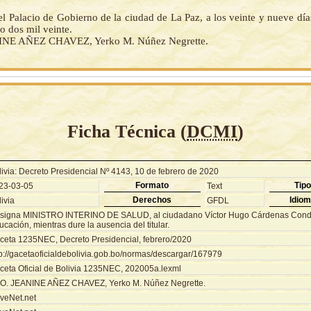
l Palacio de Gobierno de la ciudad de La Paz, a los veinte y nueve dí
o dos mil veinte.
NE AÑEZ CHAVEZ, Yerko M. Núñez Negrette.
Ficha Técnica (
DCMI
)
livia: Decreto Presidencial Nº 4143, 10 de febrero de 2020
Formato
Tipo
23-03-05
Text
Derechos
Idio
ivia
GFDL
signa MINISTRO INTERINO DE SALUD, al ciudadano Víctor Hugo Cárdenas Conde
cación, mientras dure la ausencia del titular.
ceta 1235NEC, Decreto Presidencial, febrero/2020
tp://gacetaoficialdebolivia.gob.bo/normas/descargar/167979
ceta Oficial de Bolivia 1235NEC, 202005a.lexml
O. JEANINE AÑEZ CHAVEZ, Yerko M. Núñez Negrette.
veNet.net