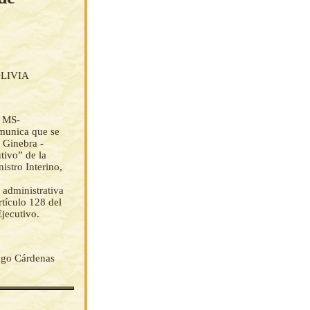
LIVIA
a MS-
omunica que se
e Ginebra -
tivo” de la
istro Interino,
 administrativa
tículo 128 del
jecutivo.
go Cárdenas