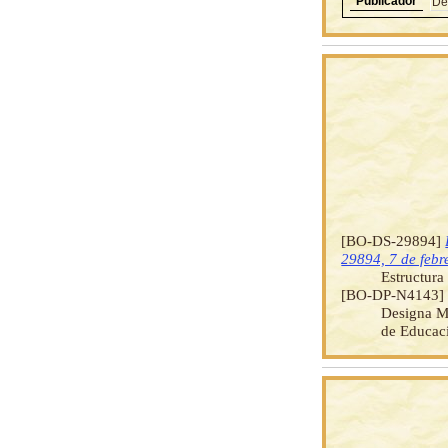
Publicador
De
[BO-DS-29894]
29894, 7 de febr
Estructura
[BO-DP-N4143
Designa M
de Educaci