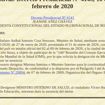
febrero de 2020
Decreto Presidencial Nº 4143
JEANINE AÑEZ CHÁVEZ
IDENTA CONSTITUCIONAL DEL ESTADO PLURINACIONAL DE BO
DO:
dadano Aníbal Antonio Cruz Senzano, Ministro de Salud, mediante not
/2020, de 27 de enero de 2020, presentada el 31 de enero de 2020, c
del país en misión oficial del 02 al 09 de febrero de 2020, a la ciudad d
ión Suiza, a objeto de participar de la “146ª Reunión del Consejo Ejecu
ón Mundial de la Salud (OMS), por lo que solicita la designación de Min
ure su ausencia.
esario designar Ministra Interina o Ministro Interino para la continuidad
nado Despacho, de conformidad a lo dispuesto por el Parágrafo I del Ar
upremo Nº 29894
, de 07 de febrero de 2009, Organización del Órgano E
-
Desígnese MINISTRO INTERINO DE SALUD, al ciudadano Víctor Hu
e Educación, mientras dure la ausencia del titular.