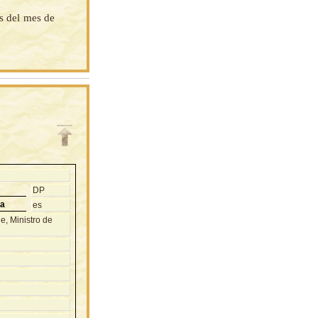
as del mes de
DP
ma
es
, Ministro de