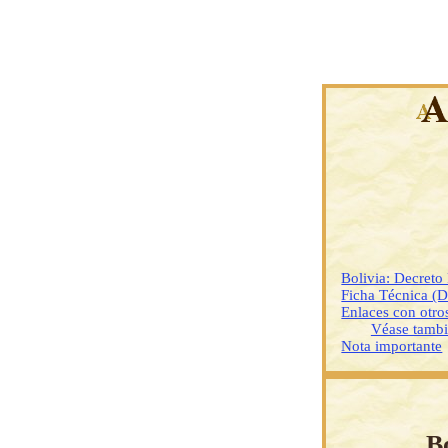
Bolivia: Decreto
Ficha Técnica (
Enlaces con otr
Véase tamb
Nota importante
B