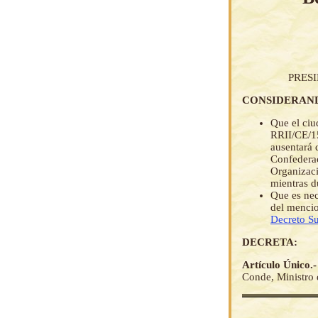
PRES
CONSIDERAN
Que el ciu
RRII/CE/15
ausentará 
Confederac
Organizaci
mientras d
Que es nec
del mencio
Decreto S
DECRETA:
Artículo Único.
Conde, Ministro d