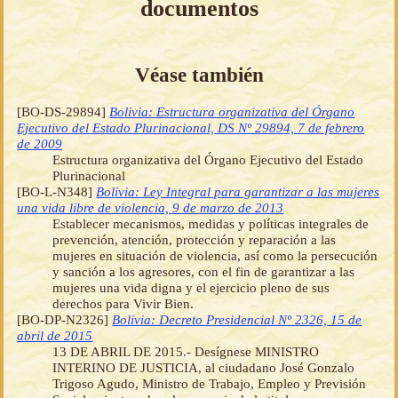
documentos
Véase también
[BO-DS-29894]
Bolivia: Estructura organizativa del Órgano
Ejecutivo del Estado Plurinacional, DS Nº 29894, 7 de febrero
de 2009
Estructura organizativa del Órgano Ejecutivo del Estado
Plurinacional
[BO-L-N348]
Bolivia: Ley Integral para garantizar a las mujeres
una vida libre de violencia, 9 de marzo de 2013
Establecer mecanismos, medidas y políticas integrales de
prevención, atención, protección y reparación a las
mujeres en situación de violencia, así como la persecución
y sanción a los agresores, con el fin de garantizar a las
mujeres una vida digna y el ejercicio pleno de sus
derechos para Vivir Bien.
[BO-DP-N2326]
Bolivia: Decreto Presidencial Nº 2326, 15 de
abril de 2015
13 DE ABRIL DE 2015.- Desígnese MINISTRO
INTERINO DE JUSTICIA, al ciudadano José Gonzalo
Trigoso Agudo, Ministro de Trabajo, Empleo y Previsión