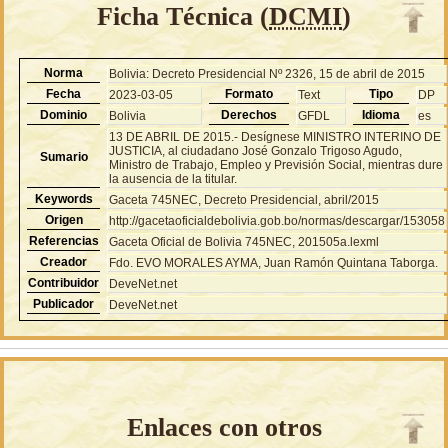
Ficha Técnica (
DCMI
)
Norma
Bolivia: Decreto Presidencial Nº 2326, 15 de abril de 2015
Fecha
Formato
Tipo
2023-03-05
Text
DP
Dominio
Derechos
Idioma
Bolivia
GFDL
es
13 DE ABRIL DE 2015.- Desígnese MINISTRO INTERINO DE
JUSTICIA, al ciudadano José Gonzalo Trigoso Agudo,
Sumario
Ministro de Trabajo, Empleo y Previsión Social, mientras dure
la ausencia de la titular.
Keywords
Gaceta 745NEC, Decreto Presidencial, abril/2015
Origen
http://gacetaoficialdebolivia.gob.bo/normas/descargar/153058
Referencias
Gaceta Oficial de Bolivia 745NEC, 201505a.lexml
Creador
Fdo. EVO MORALES AYMA, Juan Ramón Quintana Taborga.
Contribuidor
DeveNet.net
Publicador
DeveNet.net
Enlaces con otros