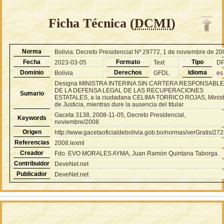
Ficha Técnica (
DCMI
)
Norma
Bolivia: Decreto Presidencial Nº 29772, 1 de noviembre de 2
Fecha
Formato
Tipo
2023-03-05
Text
D
Dominio
Derechos
Idioma
Bolivia
GFDL
es
Designa MINISTRA INTERINA SIN CARTERA RESPONSABL
DE LA DEFENSA LEGAL DE LAS RECUPERACIONES
Sumario
ESTATALES, a la ciudadana CELIMA TORRICO ROJAS, Minist
de Justicia, mientras dure la ausencia del titular.
Gaceta 3138, 2008-11-05, Decreto Presidencial,
Keywords
noviembre/2008
Origen
http://www.gacetaoficialdebolivia.gob.bo/normas/verGratis/27
Referencias
2008.lexml
Creador
Fdo. EVO MORALES AYMA, Juan Ramón Quintana Taborga.
Contribuidor
DeveNet.net
Publicador
DeveNet.net