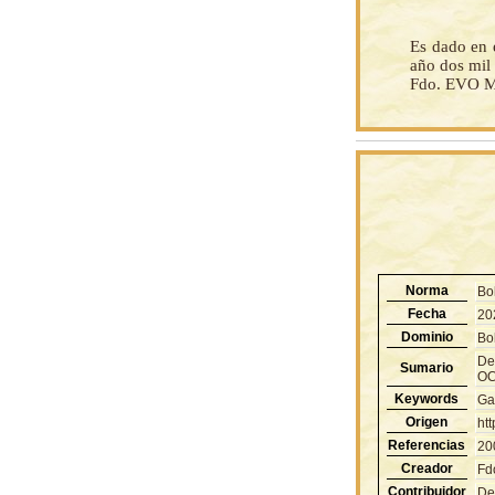
Es dado en e
año dos mil
Fdo. EVO M
Norma
Bo
Fecha
20
Dominio
Bol
De
Sumario
OC
Keywords
Ga
Origen
ht
Referencias
20
Creador
Fd
Contribuidor
De