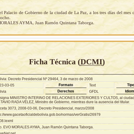
l Palacio de Gobierno de la ciudad de La Paz, a los tres días del mes
 ocho.
ORALES AYMA, Juan Ramón Quintana Taborga.
Ficha Técnica (
DCMI
)
livia: Decreto Presidencial Nº 29464, 3 de marzo de 2008
Formato
Tip
23-03-05
Text
Derechos
Idio
ivia
GFDL
signa MINISTRO INTERINO DE RELACIONES EXTERIORES Y CULTOS, al ciud
TAVIO RADA VÉLEZ, Ministro de Gobierno, mientras dure la ausencia del titular.
ceta 3073, 2008-03-06, Decreto Presidencial, marzo/2008
tp://www.gacetaoficialdebolivia.gob.bo/normas/verGratis/26979
08.lexml
o. EVO MORALES AYMA, Juan Ramón Quintana Taborga.
veNet.net