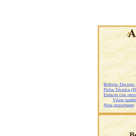
Bolivia: Decreto
Ficha Técnica (
Enlaces con otr
Véase tamb
Nota importante
B