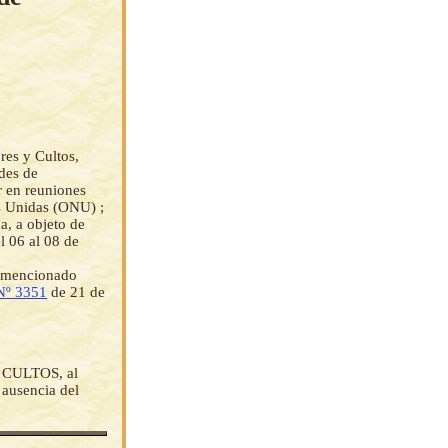
es y Cultos,
ades de
r en reuniones
s Unidas (ONU) ;
a, a objeto de
l 06 al 08 de
el mencionado
Nº 3351
de 21 de
CULTOS, al
ausencia del