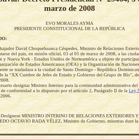
marzo de 2008
EVO MORALES AYMA
PRESIDENTE CONSTITUCIONAL DE LA REPÚBLICA
DO:
ajador David Choquehuanca Céspedes, Ministro de Relaciones Exterior
tarse del pais, en misión oficial, 03 al 05 de marzo de 2008, a las ciud
 y Nueva York - Estados Unidos de Norteamérica a objeto de participa
ganización de Estados Americanos (OEA) y la Organización de Nacione
ente se trasladara a la ciudad de Santo Domingo - República Dominican
 de la “XX Cumbre de Jefes de Estado y Gobierno del Grupo de Río”, de
2008.
esario designar Ministro Interino para la continuidad administrativa d
de conformidad a lo dispuesto por el artículo 2, Parágrafo II de la
Ley 
 2006.
-
Desígnese MINISTRO INTERINO DE RELACIONES EXTERIORES Y 
DO OCTAVIO RADA VÉLEZ, Ministro de Gobierno, mientras dure la 