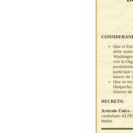
CONSIDERAN
Que el Emb
debe ausen
Washington
con la Or
posteriorm
participar
marzo de 
Que es nec
Despacho, 
febrero de
DECRETA:
Artículo Único.
ciudadano ALFRE
titular.