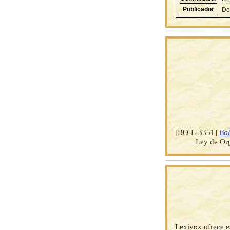
Publicador
De
[BO-L-3351]
Bol
Ley de Org
Lexivox ofrece e