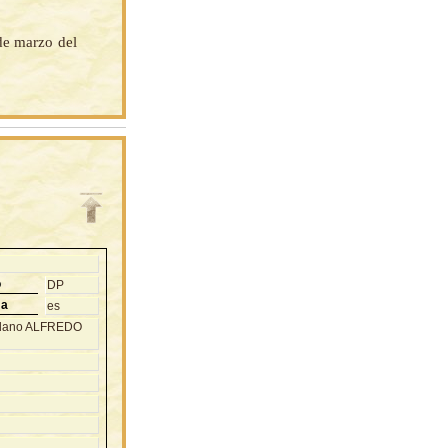
 de marzo del
o
DP
ma
es
adano ALFREDO