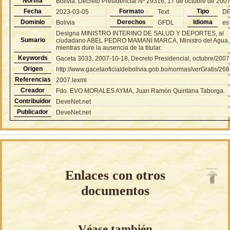
Norma
Bolivia: Decreto Presidencial Nº 29316, 17 de octubre de 200
Fecha
Formato
Tipo
2023-03-05
Text
D
Dominio
Derechos
Idioma
Bolivia
GFDL
es
Designa MINISTRO INTERINO DE SALUD Y DEPORTES, al
Sumario
ciudadano ABEL PEDRO MAMANI MARCA, Ministro del Agua,
mientras dure la ausencia de la titular.
Keywords
Gaceta 3033, 2007-10-18, Decreto Presidencial, octubre/2007
Origen
http://www.gacetaoficialdebolivia.gob.bo/normas/verGratis/26
Referencias
2007.lexml
Creador
Fdo. EVO MORALES AYMA, Juan Ramón Quintana Taborga.
Contribuidor
DeveNet.net
Publicador
DeveNet.net
Enlaces con otros
documentos
Véase también