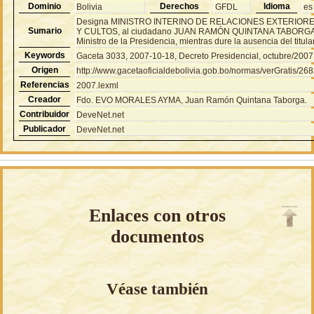
Dominio
Derechos
Idioma
Bolivia
GFDL
es
Designa MINISTRO INTERINO DE RELACIONES EXTERIOR
Sumario
Y CULTOS, al ciudadano JUAN RAMÓN QUINTANA TABORGA
Ministro de la Presidencia, mientras dure la ausencia del titular
Keywords
Gaceta 3033, 2007-10-18, Decreto Presidencial, octubre/2007
Origen
http://www.gacetaoficialdebolivia.gob.bo/normas/verGratis/26
Referencias
2007.lexml
Creador
Fdo. EVO MORALES AYMA, Juan Ramón Quintana Taborga.
Contribuidor
DeveNet.net
Publicador
DeveNet.net
Enlaces con otros
documentos
Véase también