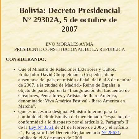
Bolivia: Decreto Presidencial
Nº 29302A, 5 de octubre de
2007
EVO MORALES AYMA
PRESIDENTE CONSTITUCIONAL DE LA REPUBLICA
CONSIDERANDO:
Que el Ministro de Relaciones Exteriores y Cultos,
Embajador David Choquehuanca Céspedes, debe
ausentarse del país, en misión oficial, del 6 al 8 de octubre
de 2007, a la ciudad de Madrid.- Reino de España, a
objeto de participar en la “Inauguración del Encuentro de
Creadores, Pensadores y Artistas de Ibero América,
denominado: Viva América Festival - Ibero América en
Marcha”.
Que es necesario designar Ministro Interino para la
continuidad administrativa del mencionado Despacho, de
conformidad a lo dispuesto por el artículo 2, Parágrafo II
de la
Ley Nº 3351
de 21 de febrero de 2006 y el artículo
21, Parágrafo I del Decreto Reglamentario
Nº 28631
,
publicado el 8 de marzo de 2006.