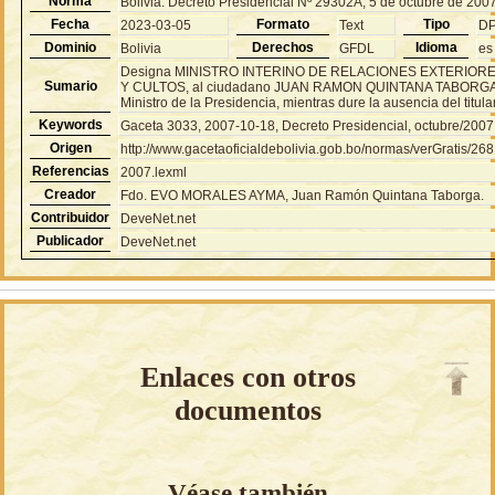
Norma
Bolivia: Decreto Presidencial Nº 29302A, 5 de octubre de 200
Fecha
Formato
Tipo
2023-03-05
Text
D
Dominio
Derechos
Idioma
Bolivia
GFDL
es
Designa MINISTRO INTERINO DE RELACIONES EXTERIOR
Sumario
Y CULTOS, al ciudadano JUAN RAMON QUINTANA TABORGA
Ministro de la Presidencia, mientras dure la ausencia del titular
Keywords
Gaceta 3033, 2007-10-18, Decreto Presidencial, octubre/2007
Origen
http://www.gacetaoficialdebolivia.gob.bo/normas/verGratis/26
Referencias
2007.lexml
Creador
Fdo. EVO MORALES AYMA, Juan Ramón Quintana Taborga.
Contribuidor
DeveNet.net
Publicador
DeveNet.net
Enlaces con otros
documentos
Véase también