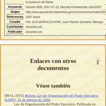
la ausencia del titular.
Keywords
Gaceta 3006, 2007-07-13, Decreto Presidencial, julio/2007
Origen
http://www.gacetaoficialdebolivia.gob.bo/normas/verGratis/26
Referencias
2007.lexml
Creador
Fdo. EVO MORALES AYMA, Juan Ramón Quintana Taborga.
Contribuidor
DeveNet.net
Publicador
DeveNet.net
Enlaces con otros
documentos
Véase también
[BO-L-3351]
Bolivia: Ley de Organización del Poder Ejecutivo
(LOPE), 10 de febrero de 2006
Ley de Organización del Poder Ejecutivo. Publicada en