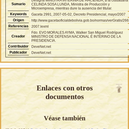
Designa MINISTRA INTERINA DE HACIENDA, a la ciudadana
Sumario
CELINDA SOSA LUNDA, Ministra de Producción y
Microempresa, mientras dure la ausencia del titular.
Keywords
Gaceta 2991, 2007-05-02, Decreto Presidencial, mayo/2007
Origen
http://www.gacetaoficialdebolivia.gob.bo/normas/verGratis/26
Referencias
2007.lexml
Fdo. EVO MORALES AYMA, Walker San Miguel Rodríguez
Creador
MINISTRO DE DEFENSA NACIONAL É INTERINO DE LA
PRESIDENCIA.
Contribuidor
DeveNet.net
Publicador
DeveNet.net
Enlaces con otros
documentos
Véase también