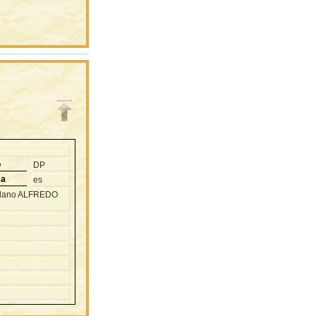
o
DP
ma
es
adano ALFREDO