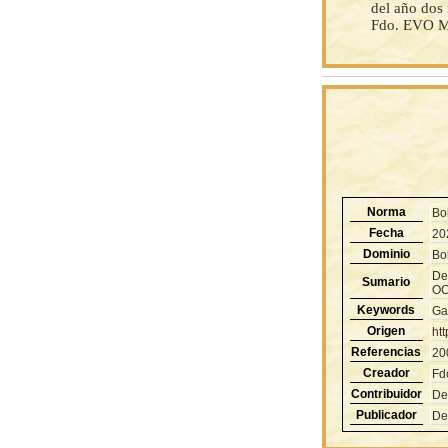
del año dos 
Fdo. EVO M
Norma
Bo
Fecha
20
Dominio
Bol
De
Sumario
OC
Keywords
Ga
Origen
ht
Referencias
20
Creador
Fd
Contribuidor
De
Publicador
De