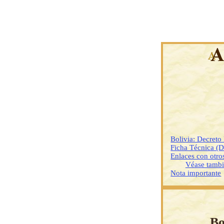
Bolivia: Decreto
Ficha Técnica (
Enlaces con otr
Véase tamb
Nota importante
Bo