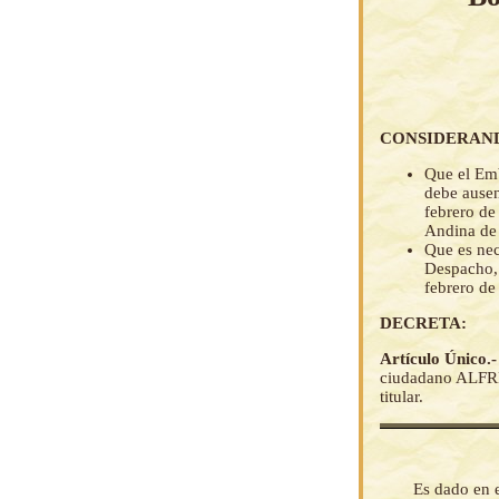
CONSIDERAN
Que el Emb
debe ausen
febrero de
Andina de
Que es nec
Despacho, 
febrero de
DECRETA:
Artículo Único.
ciudadano ALFRE
titular.
Es dado en e