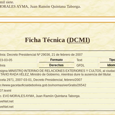
mil siete.
ORALES AYMA, Juan Ramón Quintana Taborga.
Ficha Técnica (
DCMI
)
livia: Decreto Presidencial Nº 29036, 21 de febrero de 2007
Formato
Tip
23-03-05
Text
Derechos
Idio
ivia
GFDL
signa MINISTRO INTERINO DE RELACIONES EXTERIORES Y CULTOS, al ciud
TAVIO RADA VÉLEZ, Ministro de Gobierno, mientras dure la ausencia del titular.
ceta 2971, 2007-03-01, Decreto Presidencial, febrero/2007
tp://www.gacetaoficialdebolivia.gob.bo/normas/verGratis/26542
07.lexml
o. EVO MORALES AYMA, Juan Ramón Quintana Taborga.
veNet.net
veNet.net