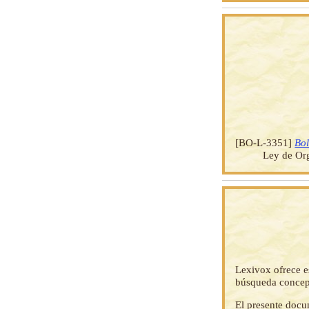
[BO-L-3351]
Bol
Ley de Org
Lexivox ofrece e
búsqueda concep
El presente docu