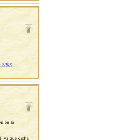
e 2006
ón en la
l, ya que dicha