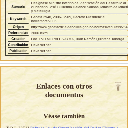
Desígnase Ministro Interino de Planificación del Desarrollo al
Sumario
ciudadano José Guillermo Dalence Salinas, Ministro de Miner
y Metalurgia.
Gaceta 2948, 2006-12-05, Decreto Presidencial,
Keywords
noviembre/2006
Origen
http://www.gacetaoficialdebolivia.gob.bo/normas/verGratis/26
Referencias
2006.lexml
Creador
Fdo. EVO MORALES AYMA, Juan Ramón Quintana Taborga.
Contribuidor
DeveNet.net
Publicador
DeveNet.net
Enlaces con otros
documentos
Véase también
[BO-L-3351]
Bolivia: Ley de Organización del Poder Ejecutivo