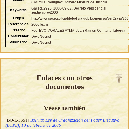
Casimira Rodríguez Romero Ministra de Justicia.
Gaceta 2925, 2006-09-12, Decreto Presidencial,
Keywords
septiembre/2006
Origen
http://www.gacetaoficialdebolivia.gob.bo/normas/verGratis/26
Referencias
2006.lexml
Creador
Fdo. EVO MORALES AYMA, Juan Ramón Quintana Taborga.
Contribuidor
DeveNet.net
Publicador
DeveNet.net
Enlaces con otros
documentos
Véase también
[BO-L-3351]
Bolivia: Ley de Organización del Poder Ejecutivo
(LOPE), 10 de febrero de 2006