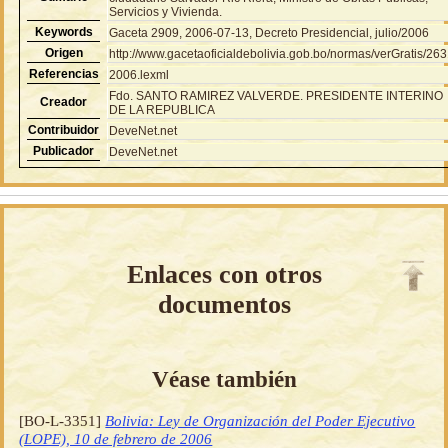
Servicios y Vivienda.
Keywords
Gaceta 2909, 2006-07-13, Decreto Presidencial, julio/2006
Origen
http://www.gacetaoficialdebolivia.gob.bo/normas/verGratis/26
Referencias
2006.lexml
Fdo. SANTO RAMIREZ VALVERDE. PRESIDENTE INTERINO
Creador
DE LA REPUBLICA
Contribuidor
DeveNet.net
Publicador
DeveNet.net
Enlaces con otros
documentos
Véase también
[BO-L-3351]
Bolivia: Ley de Organización del Poder Ejecutivo
(LOPE), 10 de febrero de 2006