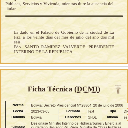
Públicas, Servicios y Vivienda, mientras dure la ausencia del
titular.
Es dado en el Palacio de Gobierno de la ciudad de La
Paz, a los veinte días del mes de julio del año dos mil
seis.
Fdo. SANTO RAMIREZ VALVERDE. PRESIDENTE
INTERINO DE LA REPUBLICA
Ficha Técnica (
DCMI
)
Norma
Bolivia: Decreto Presidencial Nº 28804, 20 de julio de 2006
Fecha
Formato
Tipo
2023-03-05
Text
D
Dominio
Derechos
Idioma
Bolivia
GFDL
es
Desígnase Ministro Interino de Hidrocarburos y Energía al
Sumario
ciudadano Salvador Ric Riera, Ministro de Obras Públicas,