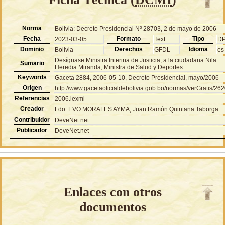
Norma
Bolivia: Decreto Presidencial Nº 28703, 2 de mayo de 2006
Fecha
Formato
Tipo
2023-03-05
Text
D
Dominio
Derechos
Idioma
Bolivia
GFDL
es
Desígnase Ministra Interina de Justicia, a la ciudadana Nila
Sumario
Heredia Miranda, Ministra de Salud y Deportes.
Keywords
Gaceta 2884, 2006-05-10, Decreto Presidencial, mayo/2006
Origen
http://www.gacetaoficialdebolivia.gob.bo/normas/verGratis/26
Referencias
2006.lexml
Creador
Fdo. EVO MORALES AYMA, Juan Ramón Quintana Taborga.
Contribuidor
DeveNet.net
Publicador
DeveNet.net
Enlaces con otros
documentos