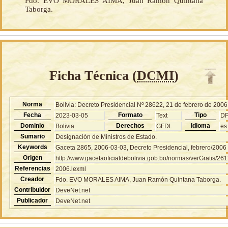
Fdo. EVO MORALES AIMA, Juan Ramón Quintana
Taborga.
Ficha Técnica (
DCMI
)
Norma
Bolivia: Decreto Presidencial Nº 28622, 21 de febrero de 2006
Fecha
Formato
Tipo
2023-03-05
Text
D
Dominio
Derechos
Idioma
Bolivia
GFDL
es
Sumario
Designación de Ministros de Estado.
Keywords
Gaceta 2865, 2006-03-03, Decreto Presidencial, febrero/2006
Origen
http://www.gacetaoficialdebolivia.gob.bo/normas/verGratis/26
Referencias
2006.lexml
Creador
Fdo. EVO MORALES AIMA, Juan Ramón Quintana Taborga.
Contribuidor
DeveNet.net
Publicador
DeveNet.net