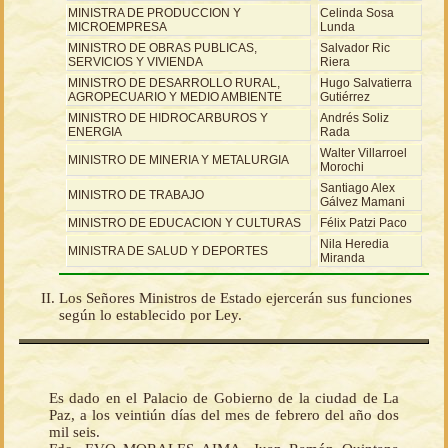
MINISTRA DE PRODUCCION Y
Celinda Sosa
MICROEMPRESA
Lunda
MINISTRO DE OBRAS PUBLICAS,
Salvador Ric
SERVICIOS Y VIVIENDA
Riera
MINISTRO DE DESARROLLO RURAL,
Hugo Salvatierra
AGROPECUARIO Y MEDIO AMBIENTE
Gutiérrez
MINISTRO DE HIDROCARBUROS Y
Andrés Soliz
ENERGIA
Rada
Walter Villarroel
MINISTRO DE MINERIA Y METALURGIA
Morochi
Santiago Alex
MINISTRO DE TRABAJO
Gálvez Mamani
MINISTRO DE EDUCACION Y CULTURAS
Félix Patzi Paco
Nila Heredia
MINISTRA DE SALUD Y DEPORTES
Miranda
Los Señores Ministros de Estado ejercerán sus funciones
según lo establecido por Ley.
Es dado en el Palacio de Gobierno de la ciudad de La
Paz, a los veintiún días del mes de febrero del año dos
mil seis.