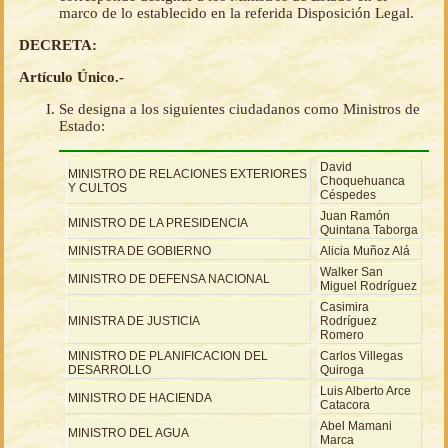
marco de lo establecido en la referida Disposición Legal.
DECRETA:
Artículo Único.-
Se designa a los siguientes ciudadanos como Ministros de
Estado:
David
MINISTRO DE RELACIONES EXTERIORES
Choquehuanca
Y CULTOS
Céspedes
Juan Ramón
MINISTRO DE LA PRESIDENCIA
Quintana Taborga
MINISTRA DE GOBIERNO
Alicia Muñoz Alá
Walker San
MINISTRO DE DEFENSA NACIONAL
Miguel Rodríguez
Casimira
MINISTRA DE JUSTICIA
Rodríguez
Romero
MINISTRO DE PLANIFICACION DEL
Carlos Villegas
DESARROLLO
Quiroga
Luis Alberto Arce
MINISTRO DE HACIENDA
Catacora
Abel Mamani
MINISTRO DEL AGUA
Marca