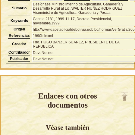
Desígnase Ministro interino de Agricultura, Ganadería y
Sumario
Desarrollo Rural al Lic. WALTER NUÑEZ RODRIGUEZ,
Viceministro de Agricultura, Ganadería y Pesca.
Gaceta 2181, 1999-11-17, Decreto Presidencial,
Keywords
noviembre/1999
Origen
http://www.gacetaoficialdebolivia.gob.bo/normas/verGratis/20
Referencias
1990b.lexml
Fdo. HUGO BANZER SUAREZ, PRESIDENTE DE LA
Creador
REPUBLICA
Contribuidor
DeveNet.net
Publicador
DeveNet.net
Enlaces con otros
documentos
Véase también