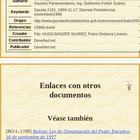
Sumario
Asuntos Parlamentarios, Ing. Guillermo Fortún Suárez.
Gaceta 2181, 1999-11-17, Decreto Presidencial,
Keywords
noviembre/1999
Origen
http://www.gacetaoficialdebolivia.gob.bo/normas/verGratis/20
Referencias
1990b.lexml
Creador
Fdo. HUGO BANZER SUAREZ, Franz Ondarza Linares.
Contribuidor
DeveNet.net
Publicador
DeveNet.net
Enlaces con otros
documentos
Véase también
[BO-L-1788]
Bolivia: Ley de Organización del Poder Ejecutivo,
16 de septiembre de 1997