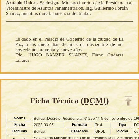
Artículo Único.-
Se designa Ministro interino de la Presidencia al
Viceministro de Asuntos Parlamentarios, Ing. Guillermo Fortún
Suárez, mientras dure la ausencia del titular.
Es dado en el Palacio de Gobierno de la ciudad de La
Paz, a los cinco días del mes de noviembre de mil
novecientos noventa y nueve años.
Fdo. HUGO BANZER SUAREZ, Franz Ondarza
Linares.
Ficha Técnica (
DCMI
)
Norma
Bolivia: Decreto Presidencial Nº 25577, 5 de noviembre de 1
Fecha
Formato
Tipo
2023-03-05
Text
D
Dominio
Derechos
Idioma
Bolivia
GFDL
es
Se designa Ministro interino de la Presidencia al Viceministro