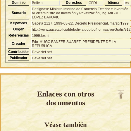
Dominio
Derechos
Idioma
Bolivia
GFDL
es
Desígnase Ministro interino de Comercio Exterior e Inversión,
Sumario
al Viceministro de Inversión y Privatización, Ing. MIGUEL
LÓPEZ BAKOVIC.
Keywords
Gaceta 2127, 1999-03-22, Decreto Presidencial, marzo/1999
Origen
http://www.gacetaoficialdebolivia.gob.bo/normas/verGratis/91
Referencias
1999.lexml
Fdo. HUGO BANZER SUAREZ, PRESIDENTE DE LA
Creador
REPUBLICA
Contribuidor
DeveNet.net
Publicador
DeveNet.net
Enlaces con otros
documentos
Véase también