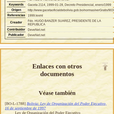
Keywords
Gaceta 2114, 1999-01-28, Decreto Presidencial, enero/1999
Origen
http://www.gacetaoficialdebolivia.gob.bo/normas/verGratis/90
Referencias
1999.lexml
Fdo. HUGO BANZER SUAREZ, PRESIDENTE DE LA
Creador
REPUBLICA
Contribuidor
DeveNet.net
Publicador
DeveNet.net
Enlaces con otros
documentos
Véase también
[BO-L-1788]
Bolivia: Ley de Organización del Poder Ejecutivo,
16 de septiembre de 1997
Ley de Organización del Poder Ejecutivo