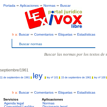
Portada
➠
Aplicaciones
➠
Normas
➠
Buscar
Ir a:
Buscar
➠
Comentarios
➠
Etiquetas
➠
Estadísticas
Buscar normas
Buscar las normas por los textos de 
septiembre/1961
ley
11 de septiembre de 1961
ley nº 101
15 de septiembre de 1961
ley nº 100
1
2
1
1
Ir a:
Buscar
➠
Comentarios
➠
Etiquetas
➠
Estadísticas
Servicios
Aplicaciones
Agenda legal
Normas
Comunidad LexiVox
Diccionario legal