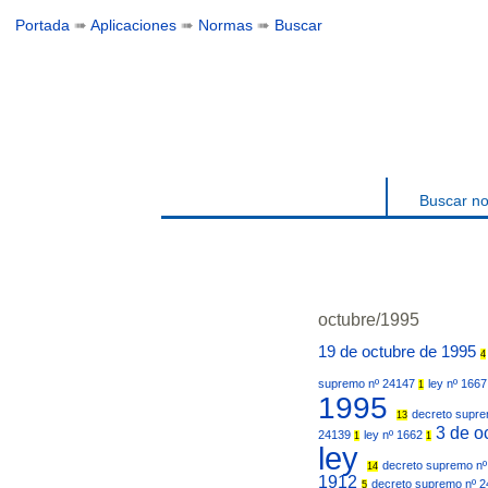
Portada
➠
Aplicaciones
➠
Normas
➠
Buscar
Buscar n
octubre/1995
19 de octubre de 1995
4
supremo nº 24147
ley nº 166
1
1995
decreto supr
13
3 de o
24139
ley nº 1662
1
1
ley
decreto supremo n
14
1912
decreto supremo nº 
5