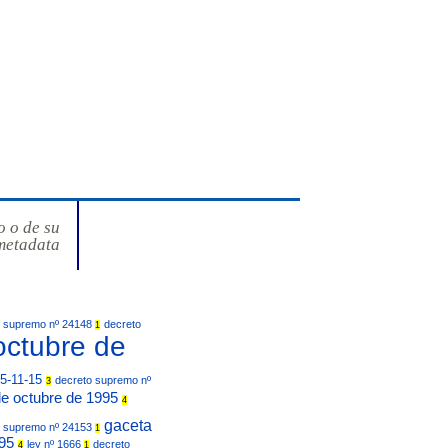
o o de su
metadata
o supremo nº 24148
decreto
1
octubre de
5-11-15
decreto supremo nº
3
de octubre de 1995
4
gaceta
o supremo nº 24153
1
995
ley nº 1666
decreto
4
1