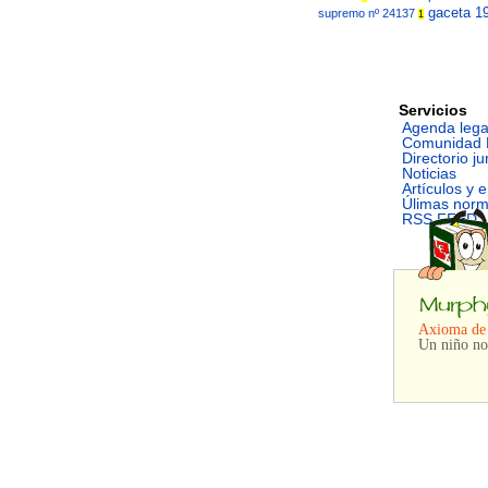
gaceta 1
supremo nº 24137
1
Servicios
Agenda lega
Comunidad 
Directorio ju
Noticias
Artículos y 
Úlimas nor
RSS FEED
Axioma de
Un niño no