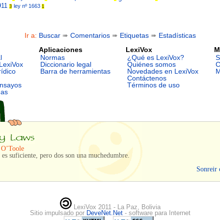
911
ley nº 1663
3
1
Ir a:
Buscar
➠
Comentarios
➠
Etiquetas
➠
Estadísticas
Aplicaciones
LexiVox
M
l
Normas
¿Qué es LexiVox?
S
LexiVox
Diccionario legal
Quiénes somos
C
rídico
Barra de herramientas
Novedades en LexiVox
M
Contáctenos
ensayos
Términos de uso
mas
 O’Toole
 es suficiente, pero dos son una muchedumbre.
Sonreir 
LexiVox 2011 - La Paz, Bolivia
Sitio impulsado por
DeveNet.Net
- software para Internet