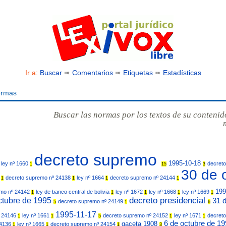
Ir a:
Buscar
➠
Comentarios
➠
Etiquetas
➠
Estadísticas
ormas
Buscar las normas por los textos de su contenid
decreto supremo
1995-10-18
ley nº 1660
decret
1
15
3
30 de 
7
decreto supremo nº 24138
ley nº 1664
decreto supremo nº 24144
1
1
1
1
199
emo nº 24142
ley de banco central de bolivia
ley nº 1672
ley nº 1668
ley nº 1669
1
1
1
1
1
decreto presidencial
ctubre de 1995
31 
decreto supremo nº 24149
5
1
6
1995-11-17
º 24146
ley nº 1661
decreto supremo nº 24152
ley nº 1671
decret
1
1
5
1
1
6 de octubre de 1
gaceta 1908
24136
ley nº 1665
decreto supremo nº 24154
1
1
1
3