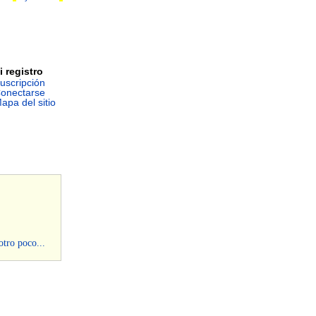
i registro
uscripción
onectarse
apa del sitio
otro poco...