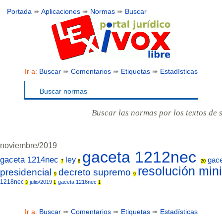
Portada
➠
Aplicaciones
➠
Normas
➠
Buscar
Ir a:
Buscar
➠
Comentarios
➠
Etiquetas
➠
Estadísticas
Buscar normas
Buscar las normas por los textos de 
noviembre/2019
gaceta 1212nec
gaceta 1214nec
ley
gac
7
6
20
resolución mini
presidencial
decreto supremo
9
9
1218nec
julio/2019
gaceta 1216nec
3
1
1
Ir a:
Buscar
➠
Comentarios
➠
Etiquetas
➠
Estadísticas