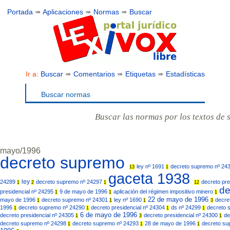
Portada
➠
Aplicaciones
➠
Normas
➠
Buscar
Ir a:
Buscar
➠
Comentarios
➠
Etiquetas
➠
Estadísticas
Buscar normas
Buscar las normas por los textos de 
mayo/1996
decreto supremo
ley nº 1691
decreto supremo nº 24
13
1
gaceta 1938
ley
24289
decreto supremo nº 24297
decreto pre
1
2
1
12
de
presidencial nº 24295
9 de mayo de 1996
aplicación del régimen impositivo minero
1
1
1
22 de mayo de 1996
mayo de 1996
decreto supremo nº 24301
ley nº 1690
decre
1
1
1
3
1996
decreto supremo nº 24290
decreto presidencial nº 24304
ds nº 24299
decreto 
1
1
1
1
6 de mayo de 1996
decreto presidencial nº 24305
decreto presidencial nº 24300
de
1
3
1
decreto supremo nº 24298
decreto supremo nº 24293
28 de mayo de 1996
decreto su
1
1
1