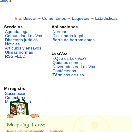
1996
3
Ir a:
Buscar
➠
Comentarios
➠
Etiquetas
➠
Estadísticas
Servicios
Aplicaciones
Agenda legal
Normas
Comunidad LexiVox
Diccionario legal
Directorio jurídico
Barra de herramientas
Noticias
Artículos y ensayos
Úlimas normas
LexiVox
RSS FEED
¿Qué es LexiVox?
Quiénes somos
Novedades en LexiVox
Contáctenos
Términos de uso
Mi registro
Suscripción
Conectarse
Mapa del sitio
Regla del pensamiento inteligente