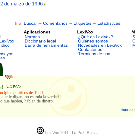
22 de marzo de 1996
4
Ir a:
Buscar
➠
Comentarios
➠
Etiquetas
➠
Estadísticas
Aplicaciones
LexiVox
M
l
Normas
¿Qué es LexiVox?
S
LexiVox
Diccionario legal
Quiénes somos
C
rídico
Barra de herramientas
Novedades en LexiVox
M
Contáctenos
ensayos
Términos de uso
mas
ncipios políticos de Todd
 que le digan, no es toda la verdad.
o que hablen, hablan de dinero.
Sonreir 
LexiVox 2011 - La Paz, Bolivia