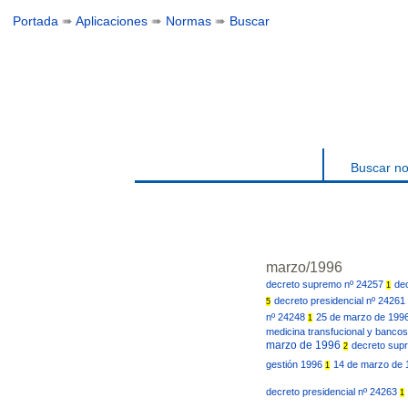
Portada
➠
Aplicaciones
➠
Normas
➠
Buscar
Buscar n
marzo/1996
decreto supremo nº 24257
de
1
decreto presidencial nº 24261
5
nº 24248
25 de marzo de 199
1
medicina transfucional y banco
marzo de 1996
decreto sup
2
gestión 1996
14 de marzo de
1
decreto presidencial nº 24263
1