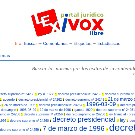
Ir a:
Buscar
➠
Comentarios
➠
Etiquetas
➠
Estadísticas
ormas
Buscar las normas por los textos de su contenid
creto supremo nº 24255
ley nº 1688
decreto presidencial nº 24252
decreto supremo nº
1
1
1
21 de marzo 
acuerdo
decreto presidencial nº 24262
decreto supremo nº 24249
1
1
1
1
1996-03-09
6
26 de marzo de 1996
decreto presidencial nº 24264
decreto p
1
1
1
5
s de sangre
1996-03-29
12 de marzo de 1996
gaceta 1929
decreto supremo nº 2425
1
1
1
1
remo nº 24258
decreto supremo nº 24256
decreto supremo nº 24250
ley financial - pr
1
1
1
decreto presidencial
ley
 1996
decreto supremo nº 24260
dec
1
1
7
3
decre
7 de marzo de 1996
decreto supremo nº 24259
1
7