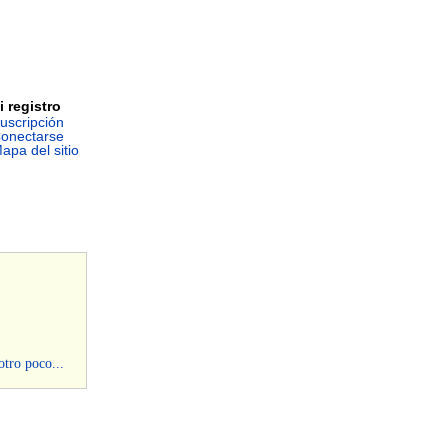
i registro
uscripción
onectarse
apa del sitio
otro poco...