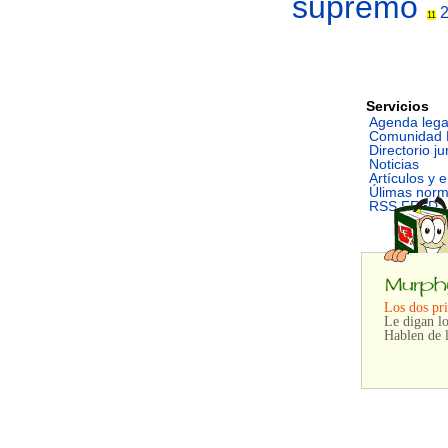
supremo
11
Servicios
Agenda lega
Comunidad 
Directorio ju
Noticias
Artículos y 
Úlimas nor
RSS FEED
Los dos pri
Le digan lo
Hablen de l