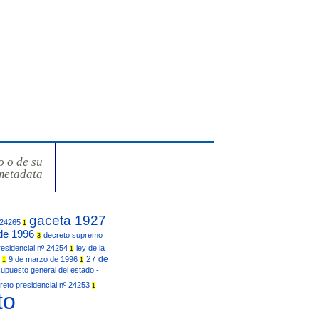
o o de su
metadata
gaceta 1927
 24265
1
de 1996
decreto supremo
3
residencial nº 24254
ley de la
1
27 de
1
9 de marzo de 1996
1
1
esupuesto general del estado -
reto presidencial nº 24253
1
to