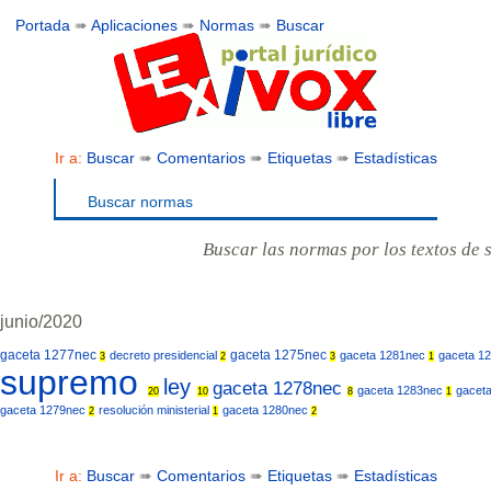
Portada
➠
Aplicaciones
➠
Normas
➠
Buscar
Ir a:
Buscar
➠
Comentarios
➠
Etiquetas
➠
Estadísticas
Buscar normas
Buscar las normas por los textos de 
junio/2020
gaceta 1277nec
gaceta 1275nec
decreto presidencial
gaceta 1281nec
gaceta 1
3
2
3
1
supremo
ley
gaceta 1278nec
gaceta 1283nec
gacet
20
10
8
1
gaceta 1279nec
resolución ministerial
gaceta 1280nec
2
1
2
Ir a:
Buscar
➠
Comentarios
➠
Etiquetas
➠
Estadísticas