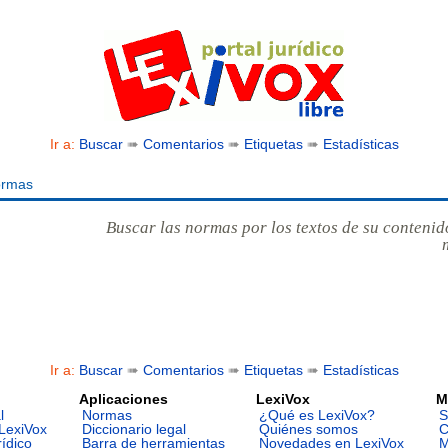
Ir a:
Buscar
➠
Comentarios
➠
Etiquetas
➠
Estadísticas
ormas
Buscar las normas por los textos de su contenid
Ir a:
Buscar
➠
Comentarios
➠
Etiquetas
➠
Estadísticas
Aplicaciones
LexiVox
M
l
Normas
¿Qué es LexiVox?
S
LexiVox
Diccionario legal
Quiénes somos
C
rídico
Barra de herramientas
Novedades en LexiVox
M