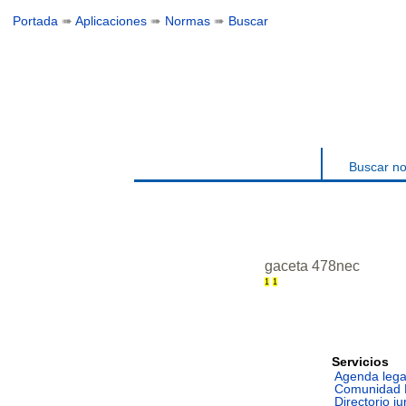
Portada
➠
Aplicaciones
➠
Normas
➠
Buscar
Buscar n
gaceta 478nec
1
1
Servicios
Agenda lega
Comunidad 
Directorio ju