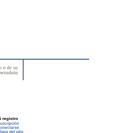
o o de su
metadata
i registro
uscripción
onectarse
apa del sitio