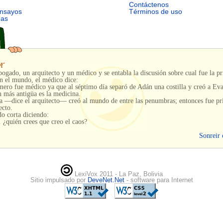
Contáctenos
ensayos
Términos de uso
mas
ogado, un arquitecto y un médico y se entabla la discusión sobre cual fue la p
n el mundo, el médico dice:
ero fue médico ya que al séptimo día separó de Adán una costilla y creó a Eva
n más antigüa es la medicina.
 —dice el arquitecto— creó al mundo de entre las penumbras; entonces fue p
ecto.
o corta diciendo:
 ¿quién crees que creo el caos?
Sonreir 
LexiVox 2011 - La Paz, Bolivia
Sitio impulsado por
DeveNet.Net
- software para Internet