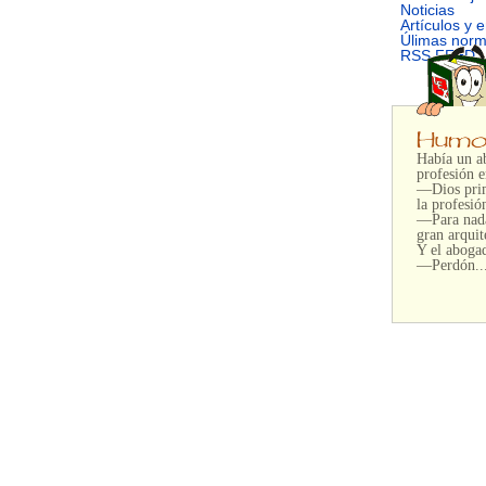
Noticias
Artículos y 
Úlimas nor
RSS FEED
Había un ab
profesión e
—Dios prim
la profesió
—Para nada
gran arquit
Y el abogad
—Perdón...