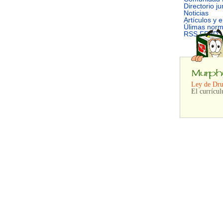
Directorio ju
Noticias
Artículos y 
Úlimas nor
RSS FEED
Ley de Dru
El currícul