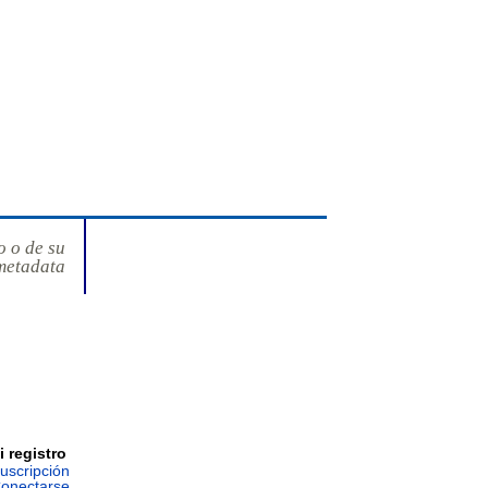
o o de su
metadata
i registro
uscripción
onectarse