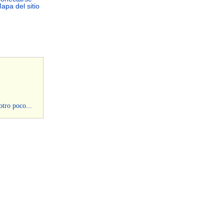
apa del sitio
otro poco...