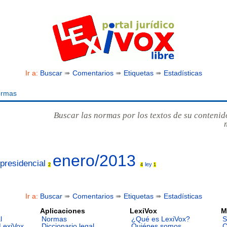
Ir a:
Buscar
➠
Comentarios
➠
Etiquetas
➠
Estadísticas
ormas
Buscar las normas por los textos de su contenid
enero/2013
 presidencial
ley
2
4
1
Ir a:
Buscar
➠
Comentarios
➠
Etiquetas
➠
Estadísticas
Aplicaciones
LexiVox
M
l
Normas
¿Qué es LexiVox?
S
LexiVox
Diccionario legal
Quiénes somos
C