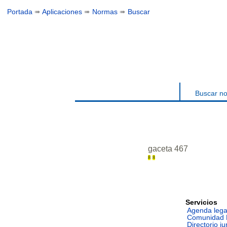
Portada
➠
Aplicaciones
➠
Normas
➠
Buscar
Buscar n
gaceta 467
8
8
Servicios
Agenda lega
Comunidad 
Directorio ju