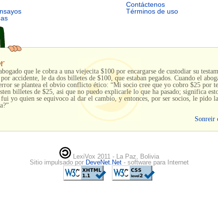
Contáctenos
ensayos
Términos de uso
mas
abogado que le cobra a una viejecita $100 por encargarse de custodiar su testa
, por accidente, le da dos billetes de $100, que estaban pegados. Cuando el abog
error se plantea el obvio conflicto ético: “Mi socio cree que yo cobro $25 por t
sten billetes de $25, asi que no puedo explicarle lo que ha pasado; significa es
 fui yo quien se equivoco al dar el cambio, y entonces, por ser socios, le pido l
ia?”
Sonreir 
LexiVox 2011 - La Paz, Bolivia
Sitio impulsado por
DeveNet.Net
- software para Internet