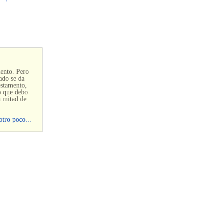
mento. Pero
ado se da
estamento,
to que debo
a mitad de
otro poco...