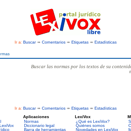
Ir a:
Buscar
➠
Comentarios
➠
Etiquetas
➠
Estadísticas
ormas
Buscar las normas por los textos de su contenid
Ir a:
Buscar
➠
Comentarios
➠
Etiquetas
➠
Estadísticas
Aplicaciones
LexiVox
M
l
Normas
¿Qué es LexiVox?
S
LexiVox
Diccionario legal
Quiénes somos
C
rídico
Barra de herramientas
Novedades en LexiVox
M