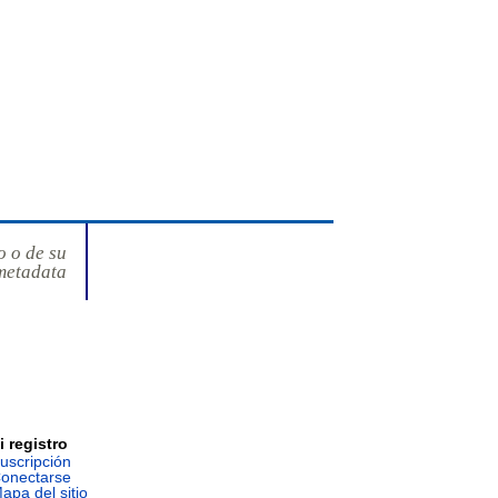
o o de su
metadata
i registro
uscripción
onectarse
apa del sitio