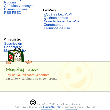
Noticias
Artículos y ensayos
Úlimas normas
LexiVox
RSS FEED
¿Qué es LexiVox?
Quiénes somos
Novedades en LexiVox
Contáctenos
Términos de uso
Mi registro
Suscripción
Conectarse
Mapa del sitio
Ley de Walton sobre la política
Un tonto y su dinero se eligen pronto.
LexiVox 2011 - La Paz, Bolivia
Sitio impulsado por
DeveNet.Net
- software para Internet