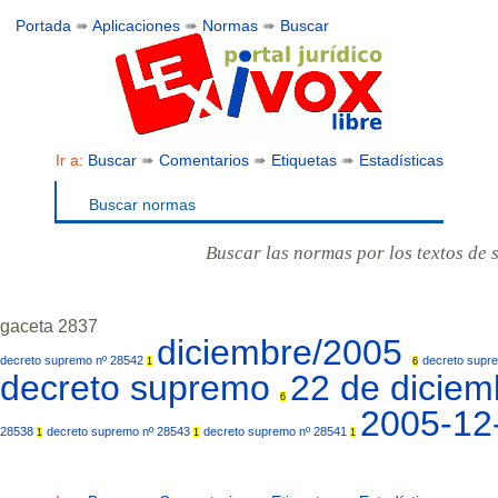
Portada
➠
Aplicaciones
➠
Normas
➠
Buscar
Ir a:
Buscar
➠
Comentarios
➠
Etiquetas
➠
Estadísticas
Buscar normas
Buscar las normas por los textos de 
gaceta 2837
diciembre/2005
decreto supremo nº 28542
decreto supr
1
6
decreto supremo
22 de dicie
6
2005-12
28538
decreto supremo nº 28543
decreto supremo nº 28541
1
1
1