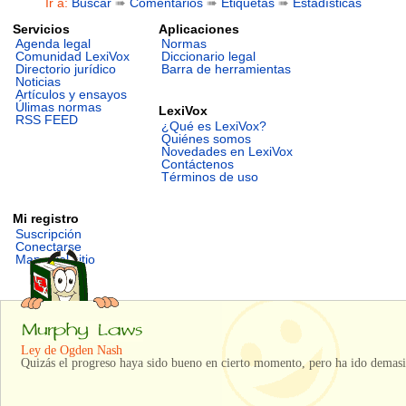
Ir a:
Buscar
➠
Comentarios
➠
Etiquetas
➠
Estadísticas
Servicios
Aplicaciones
Agenda legal
Normas
Comunidad LexiVox
Diccionario legal
Directorio jurídico
Barra de herramientas
Noticias
Artículos y ensayos
Úlimas normas
LexiVox
RSS FEED
¿Qué es LexiVox?
Quiénes somos
Novedades en LexiVox
Contáctenos
Términos de uso
Mi registro
Suscripción
Conectarse
Mapa del sitio
Ley de Ogden Nash
Quizás el progreso haya sido bueno en cierto momento, pero ha ido demasi