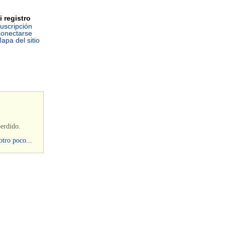
i registro
uscripción
onectarse
apa del sitio
perdido.
otro poco...