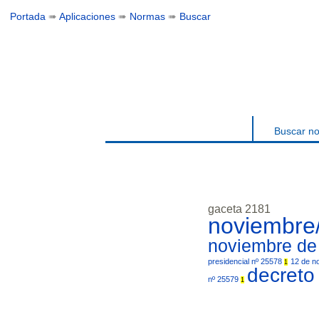
Portada
➠
Aplicaciones
➠
Normas
➠
Buscar
Buscar n
gaceta 2181
noviembre
noviembre d
presidencial nº 25578
12 de n
1
decreto
nº 25579
1