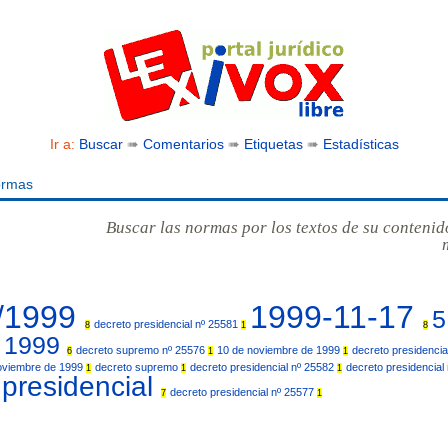
Ir a:
Buscar
➠
Comentarios
➠
Etiquetas
➠
Estadísticas
ormas
Buscar las normas por los textos de su contenid
/1999
1999-11-17
5
decreto presidencial nº 25581
8
1
8
e 1999
decreto supremo nº 25576
10 de noviembre de 1999
decreto presidenci
6
1
1
oviembre de 1999
decreto supremo
decreto presidencial nº 25582
decreto presidencial
1
1
1
 presidencial
decreto presidencial nº 25577
7
1