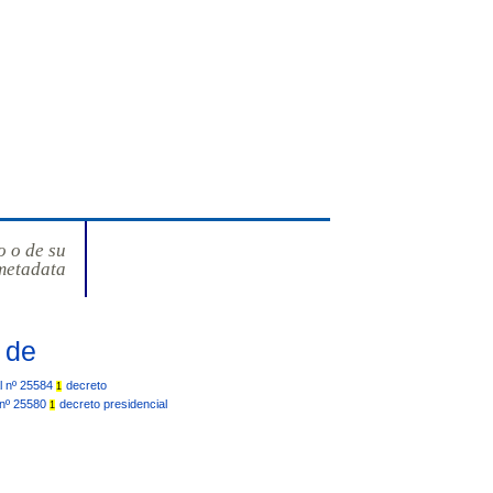
o o de su
metadata
 de
al nº 25584
decreto
1
 nº 25580
decreto presidencial
1