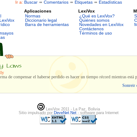
Ir a:
Buscar
➠
Comentarios
➠
Etiquetas
➠
Estadísticas
Aplicaciones
LexiVox
M
l
Normas
¿Qué es LexiVox?
S
LexiVox
Diccionario legal
Quiénes somos
C
rídico
Barra de herramientas
Novedades en LexiVox
M
Contáctenos
ensayos
Términos de uso
mas
lly
orma de compensar el haberse perdido es hacer un tiempo récord mientras está 
Sonreir 
LexiVox 2011 - La Paz, Bolivia
Sitio impulsado por
DeveNet.Net
- software para Internet