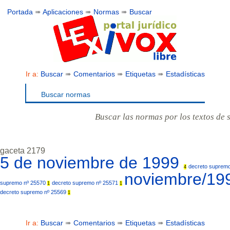
Portada
➠
Aplicaciones
➠
Normas
➠
Buscar
Ir a:
Buscar
➠
Comentarios
➠
Etiquetas
➠
Estadísticas
Buscar normas
Buscar las normas por los textos de 
gaceta 2179
5 de noviembre de 1999
decreto suprem
4
noviembre/1
supremo nº 25570
decreto supremo nº 25571
1
1
decreto supremo nº 25569
1
Ir a:
Buscar
➠
Comentarios
➠
Etiquetas
➠
Estadísticas