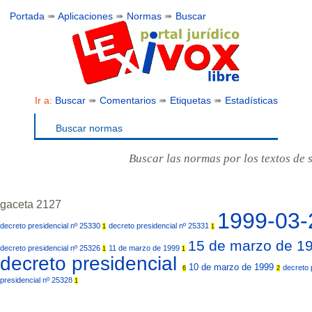
Portada
➠
Aplicaciones
➠
Normas
➠
Buscar
Ir a:
Buscar
➠
Comentarios
➠
Etiquetas
➠
Estadísticas
Buscar normas
Buscar las normas por los textos de 
gaceta 2127
1999-03
decreto presidencial nº 25330
decreto presidencial nº 25331
1
1
15 de marzo de 1
decreto presidencial nº 25326
11 de marzo de 1999
1
1
decreto presidencial
10 de marzo de 1999
decreto 
6
2
presidencial nº 25328
1