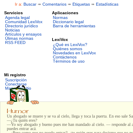
Ir a:
Buscar
➠
Comentarios
➠
Etiquetas
➠
Estadísticas
Servicios
Aplicaciones
Agenda legal
Normas
Comunidad LexiVox
Diccionario legal
Directorio jurídico
Barra de herramientas
Noticias
Artículos y ensayos
Úlimas normas
LexiVox
RSS FEED
¿Qué es LexiVox?
Quiénes somos
Novedades en LexiVox
Contáctenos
Términos de uso
Mi registro
Suscripción
Conectarse
Mapa del sitio
Un abogado se muere y se va al cielo, llega y toca la puerta. En eso sale Sa
—¿Tu quién eres?
—Yo soy abogado y bueno pues me han mandado al cielo. — responde al 
puedes entrar acá.
—¿Pero como que no puedo entrar?, ¿tu quién eres para decirme que no pu