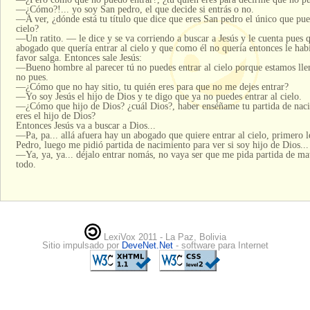
—¿Cómo?!... yo soy San pedro, el que decide si entrás o no.
—A ver, ¿dónde está tu título que dice que eres San pedro el único que pued
cielo?
—Un ratito. — le dice y se va corriendo a buscar a Jesús y le cuenta pues q
abogado que quería entrar al cielo y que como él no quería entonces le habí
favor salga. Entonces sale Jesús:
—Bueno hombre al parecer tú no puedes entrar al cielo porque estamos llen
no pues.
—¿Cómo que no hay sitio, tu quién eres para que no me dejes entrar?
—Yo soy Jesús el hijo de Dios y te digo que ya no puedes entrar al cielo.
—¿Cómo que hijo de Dios? ¿cuál Dios?, haber enséñame tu partida de naci
eres el hijo de Dios?
Entonces Jesús va a buscar a Dios...
—Pa, pa... allá afuera hay un abogado que quiere entrar al cielo, primero le
Pedro, luego me pidió partida de nacimiento para ver si soy hijo de Dios..
—Ya, ya, ya... déjalo entrar nomás, no vaya ser que me pida partida de ma
todo.
LexiVox 2011 - La Paz, Bolivia
Sitio impulsado por
DeveNet.Net
- software para Internet