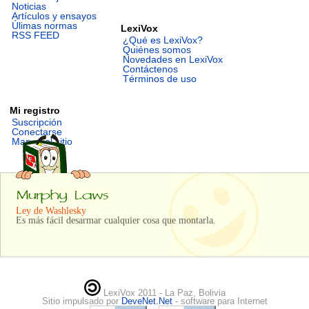
Noticias
Artículos y ensayos
Úlimas normas
LexiVox
RSS FEED
¿Qué es LexiVox?
Quiénes somos
Novedades en LexiVox
Contáctenos
Términos de uso
Mi registro
Suscripción
Conectarse
Mapa del sitio
Ley de Washlesky
Es más fácil desarmar cualquier cosa que montarla.
LexiVox 2011 - La Paz, Bolivia
Sitio impulsado por
DeveNet.Net
- software para Internet