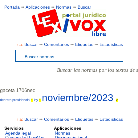
Portada
➠
Aplicaciones
➠
Normas
➠
Buscar
Ir a:
Buscar
➠
Comentarios
➠
Etiquetas
➠
Estadísticas
Buscar normas
Buscar las normas por los textos de 
gaceta 1706nec
noviembre/2023
decreto presidencial
ley
1
1
2
Ir a:
Buscar
➠
Comentarios
➠
Etiquetas
➠
Estadísticas
Servicios
Aplicaciones
Agenda legal
Normas
Comunidad LexiVox
Diccionario legal