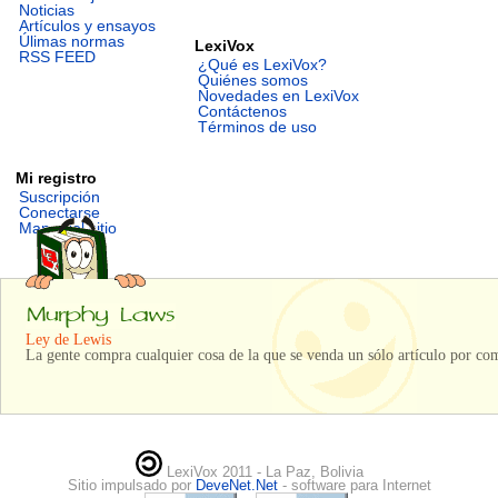
Noticias
Artículos y ensayos
Úlimas normas
LexiVox
RSS FEED
¿Qué es LexiVox?
Quiénes somos
Novedades en LexiVox
Contáctenos
Términos de uso
Mi registro
Suscripción
Conectarse
Mapa del sitio
Ley de Lewis
La gente compra cualquier cosa de la que se venda un sólo artículo por co
LexiVox 2011 - La Paz, Bolivia
Sitio impulsado por
DeveNet.Net
- software para Internet