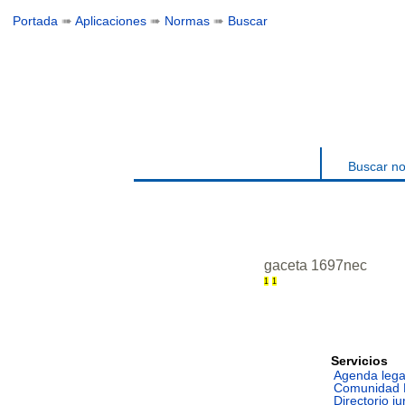
Portada
➠
Aplicaciones
➠
Normas
➠
Buscar
Buscar n
gaceta 1697nec
1
1
Servicios
Agenda lega
Comunidad 
Directorio ju