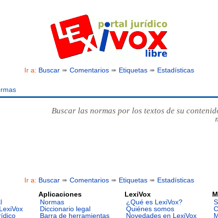
Ir a:
Buscar
➠
Comentarios
➠
Etiquetas
➠
Estadísticas
ormas
Buscar las normas por los textos de su contenid
Ir a:
Buscar
➠
Comentarios
➠
Etiquetas
➠
Estadísticas
Aplicaciones
LexiVox
M
l
Normas
¿Qué es LexiVox?
S
LexiVox
Diccionario legal
Quiénes somos
C
rídico
Barra de herramientas
Novedades en LexiVox
M