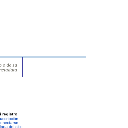
o o de su
metadata
i registro
uscripción
onectarse
apa del sitio