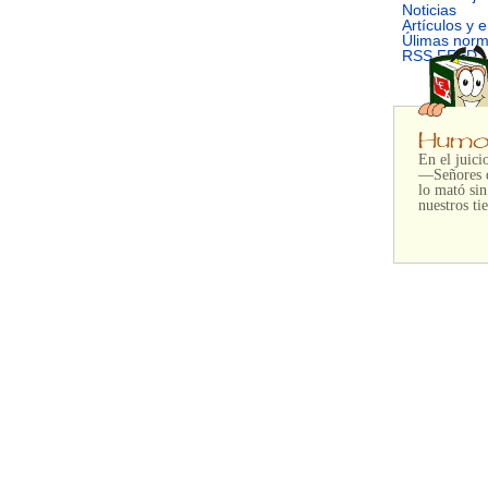
Noticias
Artículos y 
Úlimas nor
RSS FEED
En el juici
—Señores de
lo mató sin
nuestros ti