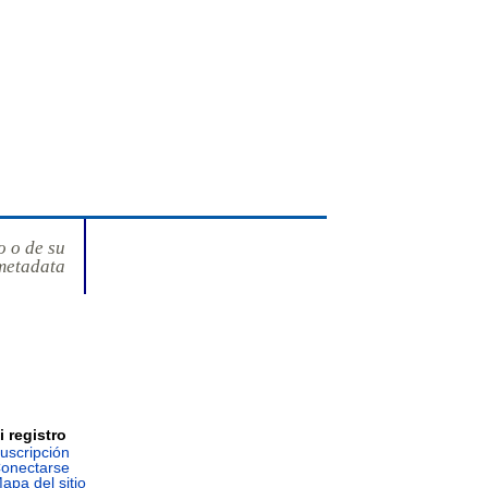
o o de su
metadata
i registro
uscripción
onectarse
apa del sitio