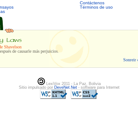
Contáctenos
ensayos
Términos de uso
mas
de Shavelson
espués de causarle más perjuicios.
Sonreir 
LexiVox 2011 - La Paz, Bolivia
Sitio impulsado por
DeveNet.Net
- software para Internet