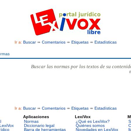
Ir a:
Buscar
➠
Comentarios
➠
Etiquetas
➠
Estadísticas
ormas
Buscar las normas por los textos de su contenid
Ir a:
Buscar
➠
Comentarios
➠
Etiquetas
➠
Estadísticas
Aplicaciones
LexiVox
M
l
Normas
¿Qué es LexiVox?
S
LexiVox
Diccionario legal
Quiénes somos
C
rídico
Barra de herramientas
Novedades en LexiVox
M