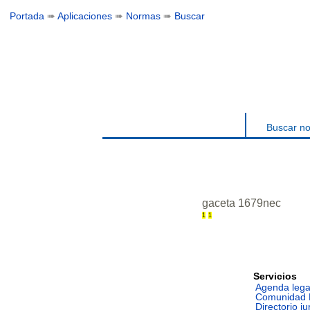
Portada
➠
Aplicaciones
➠
Normas
➠
Buscar
Buscar n
gaceta 1679nec
1
1
Servicios
Agenda lega
Comunidad 
Directorio ju